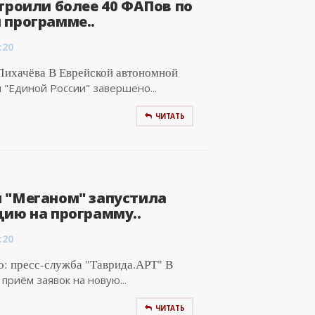
троили более 40 ФАПов по
 программе..
:20
Лихачёва В Еврейской автономной
"Единой России" завершено...
ЧИТАТЬ
 "Меганом" запустила
цию на программу..
:20
о: пресс-служба "Таврида.АРТ" В
риём заявок на новую...
ЧИТАТЬ