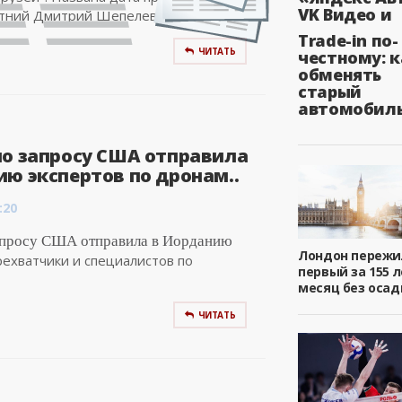
VK Видео и
тний Дмитрий Шепелев...
Trade-in по-
ЧИТАТЬ
честному: к
обменять
старый
автомобил
по запросу США отправила
ю экспертов по дронам..
:20
апросу США отправила в Иорданию
Лондон пережи
ехватчики и специалистов по
первый за 155 л
месяц без осад
ЧИТАТЬ