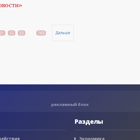
овости»
Дальше
21
22
23
...
763
рекламный блок
Разделы
действия
Экономика