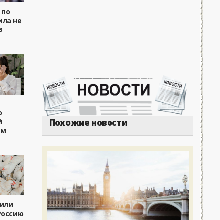
 по
ила не
в
о
й
Похожие новости
ом
чили
Россию