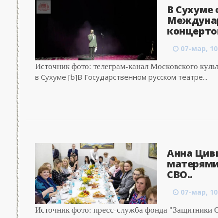
В Сухуме
Междунар
концертом
07-мар, 10
Источник фото: телеграм-канал Московского кул
в Сухуме [b]В Государственном русском театре...
Анна Цив
матерями
СВО..
07-мар, 10
Источник фото: пресс-служба фонда "Защитники 