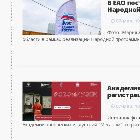
В ЕАО пос
Народной
07-мар, 10
Фото: Мария 
области в рамках реализации Народной программы 
Академия
регистра
07-мар, 10
Источник фот
Академии творческих индустрий "Меганом" открыт п