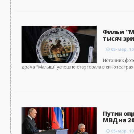
Фильм "М
тысяч зри
05-мар, 10
Источник фот
драма "Малыш" успешно стартовала в кинотеатрах.
Путин оп
МВД на 20
05-мар, 10