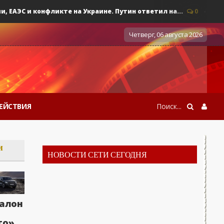
ЭС и конфликте на Украине. Путин ответил на...
0
Военные 
Четверг, 06 августа 2026
ЕЙСТВИЯ
и
НОВОСТИ СЕТИ СЕГОДНЯ
алон
то»,