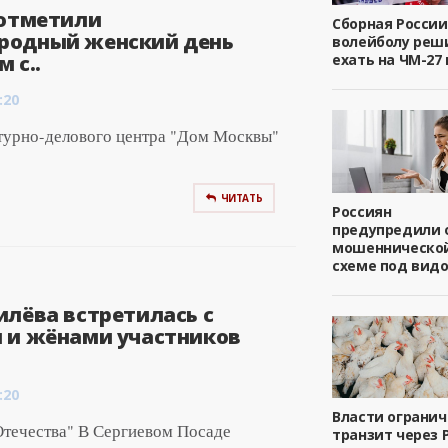
 отметили
Сборная России
одный женский день
волейболу реш
 с..
ехать на ЧМ-27 
:20
ьтурно-делового центра "Дом Москвы"
ЧИТАТЬ
Россиян
предупредили 
мошенническо
схеме под вид
илёва встретилась с
 и жёнами участников
:20
Власти ограни
Отечества" В Сергиевом Посаде
транзит через 