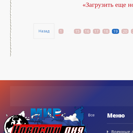
«Загрузить еще н
Назад
1
...
15
16
17
18
19
20
Меню
Все
Военные 