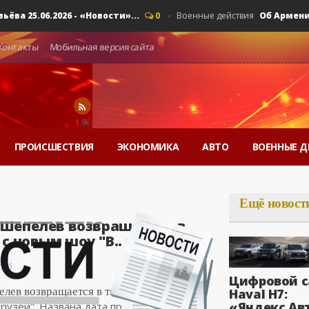
5.06.2026 - «Новости»...
Об Армении, ЕА
0
Военные действия
Контакты
Мобильная версия сайта
1.9k
ПРОИСШЕСТВИЯ
ЭКОНОМИКА
АВТО
ВОЕННЫЕ Д
Ещё новост
Шепелев возвращается в
с новым шоу "В..
:21
Цифровой с
лев возвращается в телеэфир с новым
Haval H7:
«Яндекс Ав
друзей". Названа дата премьеры