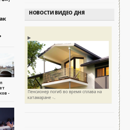
НОВОСТИ ВИДЕО ДНЯ
ак
ь
л
ет
Пенсионер погиб во время сплава на
ков -
катамаране -..