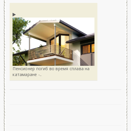
Пенсионер погиб во время сплава на
катамаране -..