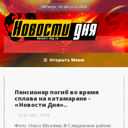
Вечерние баталии политологов у Соловьёва 25.06.
енные действия
Четверг, 06 августа 2026
Открыть Меню
Пенсионер погиб во время
сплава на катамаране -
«Новости Дня»..
03-авг, 10:10
Фото: Ольга Шуклина В Слюдянском районе