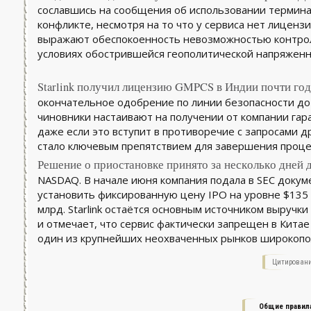
сославшись на сообщения об использовании терминал
конфликте, несмотря на то что у сервиса нет лиценз
выражают обеспокоенность невозможностью контрол
условиях обострившейся геополитической напряженн
Starlink получил лицензию GMPCS в Индии почти год 
окончательное одобрение по линии безопасности до 
чиновники настаивают на получении от компании га
даже если это вступит в противоречие с запросами д
стало ключевым препятствием для завершения проце
Решение о приостановке принято за несколько дней 
NASDAQ. В начале июня компания подала в SEC докум
установить фиксированную цену IPO на уровне $135 
млрд. Starlink остаётся основным источником выручк
и отмечает, что сервис фактически запрещен в Кита
один из крупнейших неохваченных рынков широкопол
Цитировани
Общие правил