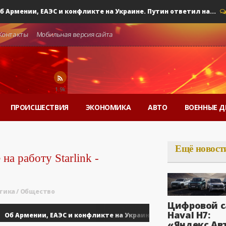
ении, ЕАЭС и конфликте на Украине. Путин ответил на...
0
Контакты
Мобильная версия сайта
1.9k
ПРОИСШЕСТВИЯ
ЭКОНОМИКА
АВТО
ВОЕННЫЕ Д
Ещё новост
а работу Starlink -
тика
/
Общество
Цифровой с
Haval H7:
Армении, ЕАЭС и конфликте на Украине. Путин ответил на...
0
«Яндекс Ав