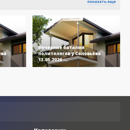
показать еще
мне.
Вечерние баталии
ёва
политологов у Соловьёва
13.05.2026 -..