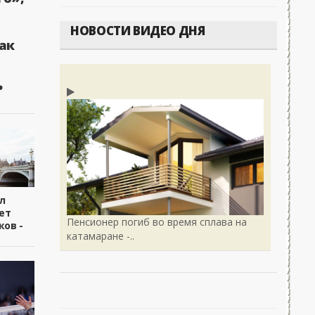
НОВОСТИ ВИДЕО ДНЯ
ак
ь
л
ет
Пенсионер погиб во время сплава на
ков -
катамаране -..