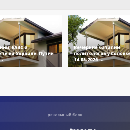
нии, ЕАЭС и
Вечерние баталии
те на Украине. Путин
политологов у Соловь
..
14.05.2026 -..
рекламный блок