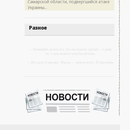
Самарской области, подвергшийся атаке
Украины...
Разное
-- Начинайте делать все, что вы можете сделать – и даже
то, о чем можете хотя бы мечтать.
-- Все дело в мыслях. Мысль — начало всего. И мыслями
можно управлять. И поэтому главное дело
совершенствования: работать над мыслями.
-- Идите уверенно по направлению к мечте. Живите той
жизнью, которую вы сами себе придумали.
-- Самое большое богатство — это ум. Самая большая
нищета — глупость. Из всех страхов самый пугающий —
самолюбование.
-- Лучшее, что можно сделать с хорошим советом, это
пропустить его мимо ушей. Он никогда не бывает полезен
никому, кроме того, кто его дал.
-- Люблю давать советы и очень не люблю, когда их дают