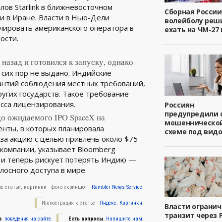
ов Starlink в ближневосточном
Сборная России
ии в Иране. Власти в Нью-Дели
волейболу реш
ировать американского оператора в
ехать на ЧМ-27 
ости.
назад и готовился к запуску, однако
сих пор не выдано. Индийские
рантий соблюдения местных требований,
ругих государств. Такое требование
сса лицензирования.
Россиян
предупредили 
до ожидаемого IPO SpaceX на
мошенническо
енты, в которых планировала
схеме под вид
за акцию с целью привлечь около $75
и компании, указывает Bloomberg
е и теперь рискует потерять Индию —
осного доступа в мирe.
е статьи, картинки - фото скриншот -
Rambler News Service.
Иллюстрация к статье -
Яндекс. Картинки.
Власти ограни
транзит через 
а
поведения на сайте.
Есть вопросы.
Напишите нам.