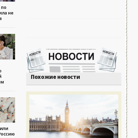
 по
ила не
в
о
й
Похожие новости
ом
чили
Россию