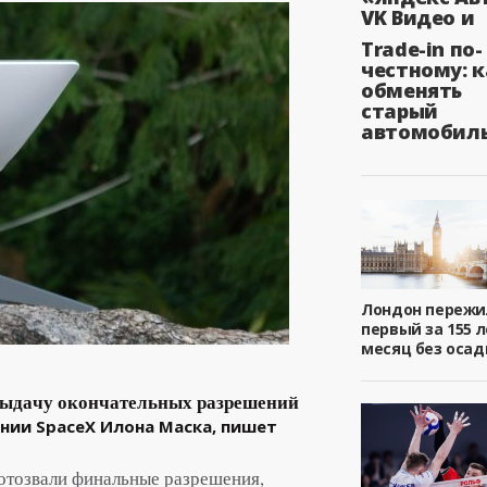
VK Видео и
Trade-in по-
честному: к
обменять
старый
автомобил
Лондон пережи
первый за 155 л
месяц без осад
выдачу окончательных разрешений
ании SpaceX Илона Маска, пишет
отозвали финальные разрешения,