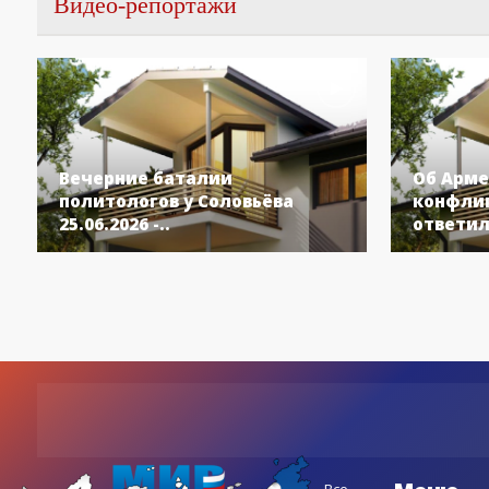
Видео-репортажи
Вечерние баталии
Об Арме
политологов у Соловьёва
конфлик
25.06.2026 -..
ответил
Все