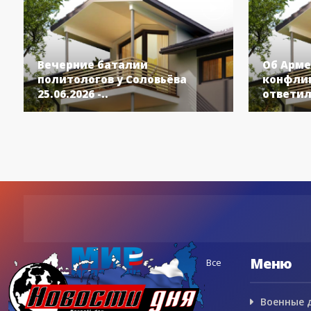
Вечерние баталии
Об Арме
политологов у Соловьёва
конфлик
25.06.2026 -..
ответил
Меню
Все
Военные 