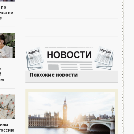
 по
ила не
в
о
й
Похожие новости
ом
чили
Россию