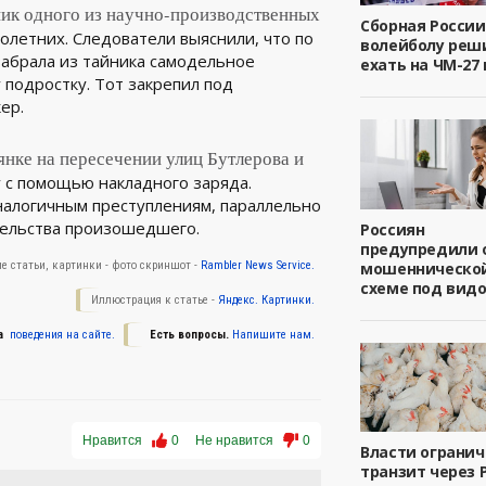
ик одного из научно‑производственных
Сборная России
летних. Следователи выяснили, что по
волейболу реш
забрала из тайника самодельное
ехать на ЧМ-27 
 подростку. Тот закрепил под
кер.
нке на пересечении улиц Бутлерова и
 с помощью накладного заряда.
налогичным преступлениям, параллельно
тельства произошедшего.
Россиян
предупредили 
мошенническо
е статьи, картинки - фото скриншот -
Rambler News Service.
схеме под вид
Иллюстрация к статье -
Яндекс. Картинки.
а
поведения на сайте.
Есть вопросы.
Напишите нам.
Нравится
0
Не нравится
0
Власти ограни
транзит через 