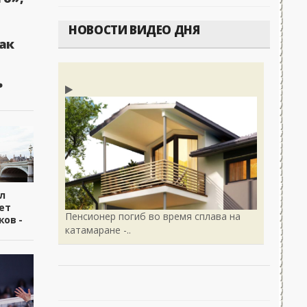
НОВОСТИ ВИДЕО ДНЯ
ак
ь
л
ет
Пенсионер погиб во время сплава на
ков -
катамаране -..