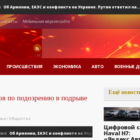
 Армении, ЕАЭС и конфликте на Украине. Путин ответил на...
0
Контакты
Мобильная версия сайта
1.9k
ПРОИСШЕСТВИЯ
ЭКОНОМИКА
АВТО
ВОЕННЫЕ Д
Ещё новост
ов по подозрению в подрыве
ика
/
Общество
Цифровой с
Haval H7:
Об Армении, ЕАЭС и конфликте на Украине. Путин ответил на...
«Яндекс Ав