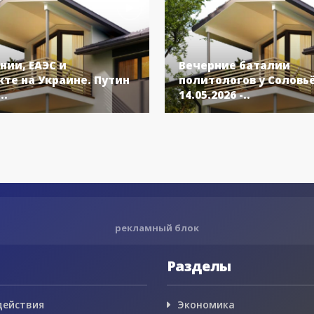
нии, ЕАЭС и
Вечерние баталии
те на Украине. Путин
политологов у Соловь
..
14.05.2026 -..
рекламный блок
Разделы
действия
Экономика