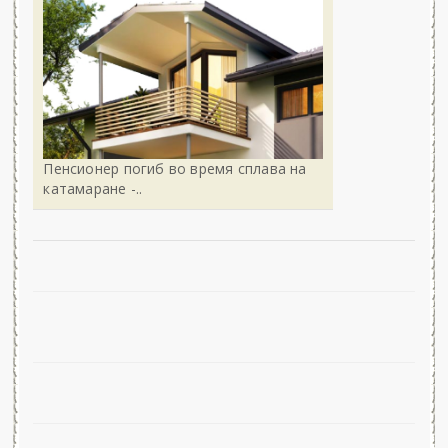
Пенсионер погиб во время сплава на
катамаране -..