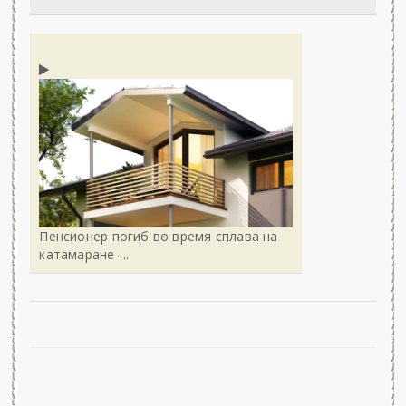
Пенсионер погиб во время сплава на
катамаране -..