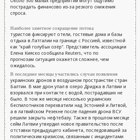
Около 500 малых предприятий могут ощутимо
пострадать финансово из‑за резкого снижения
спроса.
Наиболее заметное сокращение потока
туристов фиксируют отели, гостевые дома и базы
отдыха в Латгалии на границе с Россией, известной
как "край голубых озёр". Представитель ассоциации
Елена Кияско сообщила Reuters, что по
прогнозам ситуация окажется сложнее, чем
ожидалось.
В последние месяцы участились случаи появления
украинских дронов в воздушном пространстве стран
Балтии. В мае дрон упал в озеро Дриджа в Латвии и
взорвался при контакте с водой, пострадавших не
было. В том же месяце несколько украинских
беспилотников перехватили над Эстонией и Литвой,
а в латвийском Резекне после падения дрона ВСУ
решили закрыть нефтебазу. Также в прошлом месяце
сейм Латвии утвердил новое правительство после
отставки предыдущего кабинета, последовавшей за
политическим кризисом, связанным с инцидентами