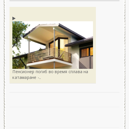
Пенсионер погиб во время сплава на
катамаране -..