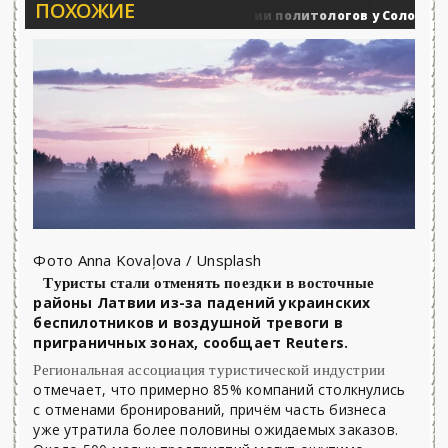
ПОХОЖИЕ
Вечерние баталии политологов у Соловьёва 25.
Военные действия
Фото Anna Kovaļova / Unsplash
Туристы стали отменять поездки в восточные
районы Латвии из-за падений украинских
беспилотников и воздушной тревоги в
приграничных зонах, сообщает Reuters.
Региональная ассоциация туристической индустрии
отмечает, что примерно 85% компаний столкнулись
с отменами бронирований, причём часть бизнеса
уже утратила более половины ожидаемых заказов.