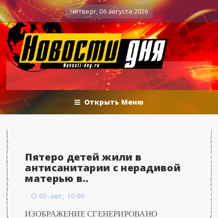
Вечерние баталии политологов у Соловьёва 25.
Военные действия
Четверг, 06 августа 2026
Открыть Меню
Пятеро детей жили в
антисанитарии с нерадивой
матерью в..
03-авг, 10:06
ИЗОБРАЖЕНИЕ СГЕНЕРИРОВАНО