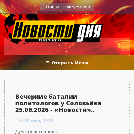
Вечерние баталии политологов у Соловьёва 2
Военные действия
Пятница, 07 августа 2026
Открыть Меню
Вечерние баталии
политологов у Соловьёва
25.06.2026 - «Новости»..
18-июл, 10:20
Другой источник...