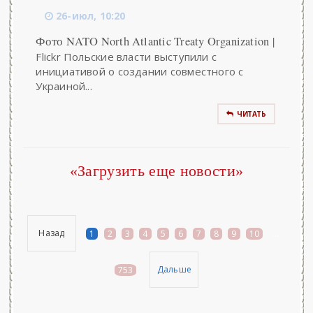
26-июл, 10:20
Фото NATO North Atlantic Treaty Organization |
Flickr Польские власти выступили с
инициативой о создании совместного с
Украиной...
ЧИТАТЬ
«Загрузить еще новости»
Назад
1
2
3
4
5
6
7
8
9
10
...
Дальше
753