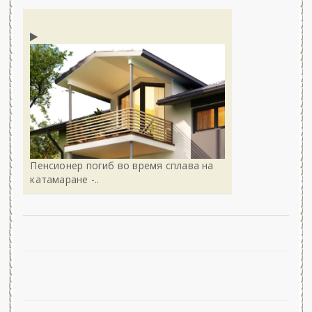
Пенсионер погиб во время сплава на
катамаране -..