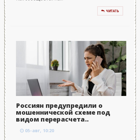
ЧИТАТЬ
Россиян предупредили о
мошеннической схеме под
видом перерасчета..
05-авг, 10:20