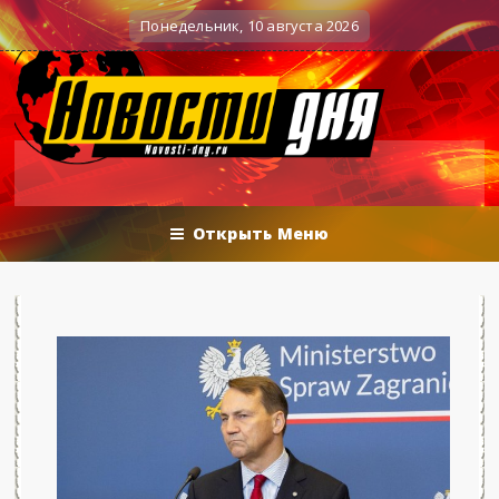
Вечерние баталии политологов у Соловьёва 25.06.2
нные действия
Понедельник, 10 августа 2026
Открыть Меню