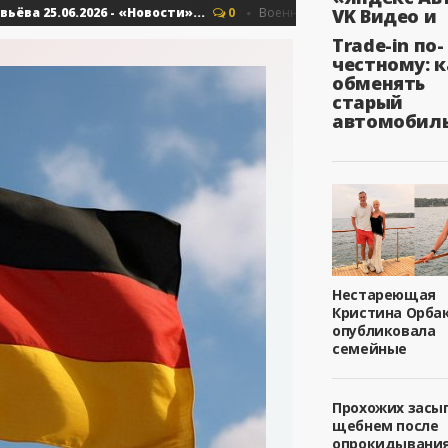
25.06.2026 - «Новости»...
Об Армении, Е
VK Видео и
0
Военные действия
Trade-in по-
честному: к
обменять
старый
автомобил
Нестареющая
Кристина Орба
опубликовала
семейные
Прохожих засы
щебнем после
опрокидывани