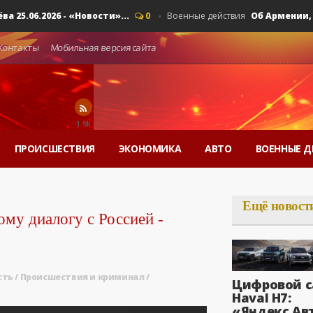
06.2026 - «Новости»...
Об Армении, ЕАЭС
0
Военные действия
Контакты
Мобильная версия сайта
1.9k
ПРОИСШЕСТВИЯ
ЭКОНОМИКА
АВТО
ВОЕННЫЕ Д
Ещё новост
му диалогу с Россией -
сть
/
Происшествия и криминал
/
Цифровой с
Haval H7:
«Яндекс Ав