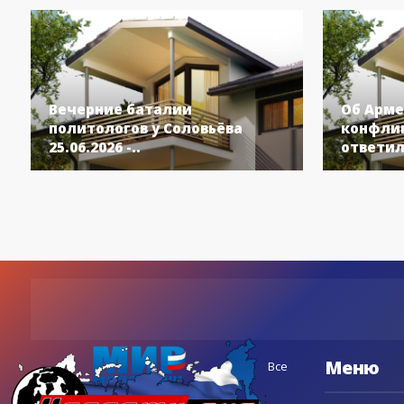
Вечерние баталии
Об Арме
политологов у Соловьёва
конфлик
25.06.2026 -..
ответил
Меню
Все