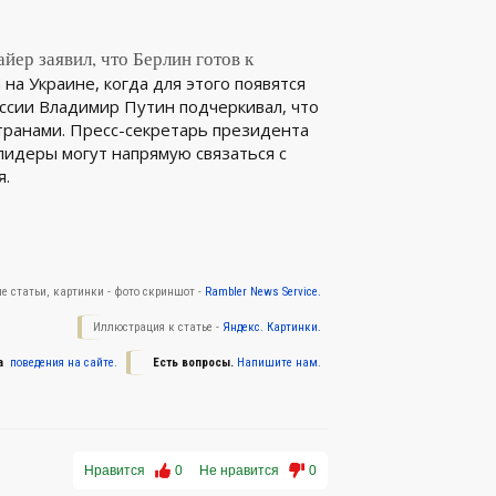
ер заявил, что Берлин готов к
на Украине, когда для этого появятся
ссии Владимир Путин подчеркивал, что
странами. Пресс-секретарь президента
лидеры могут напрямую связаться с
я.
е статьи, картинки - фото скриншот -
Rambler News Service.
Иллюстрация к статье -
Яндекс. Картинки.
а
поведения на сайте.
Есть вопросы.
Напишите нам.
Нравится
0
Не нравится
0