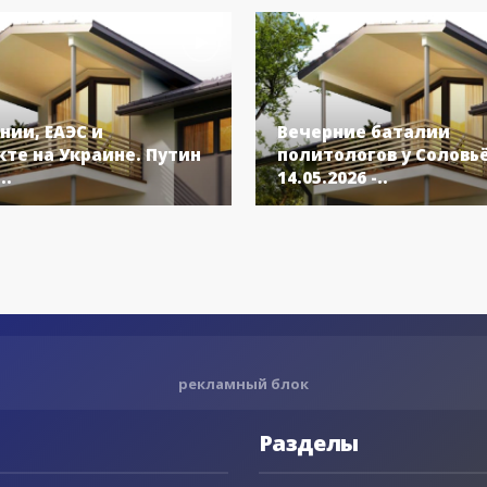
нии, ЕАЭС и
Вечерние баталии
те на Украине. Путин
политологов у Соловь
..
14.05.2026 -..
рекламный блок
Разделы