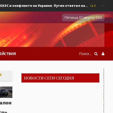
 и конфликте на Украине. Путин ответил на...
0
Военные де
Пятница, 07 августа 2026
ЕЙСТВИЯ
и
НОВОСТИ СЕТИ СЕГОДНЯ
алон
то»,