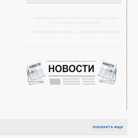
-- Начинайте делать все, что вы можете сделать – и даже
то, о чем можете хотя бы мечтать.
-- Все дело в мыслях. Мысль — начало всего. И мыслями
можно управлять. И поэтому главное дело
совершенствования: работать над мыслями.
-- Идите уверенно по направлению к мечте. Живите той
жизнью, которую вы сами себе придумали.
-- Самое большое богатство — это ум. Самая большая
нищета — глупость. Из всех страхов самый пугающий —
самолюбование.
-- Лучшее, что можно сделать с хорошим советом, это
пропустить его мимо ушей. Он никогда не бывает полезен
никому, кроме того, кто его дал.
-- Люблю давать советы и очень не люблю, когда их дают
мне.
показать еще