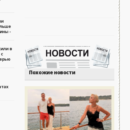
ии
ольше
ины -
жили в
 с
ерью
Похожие новости
атах