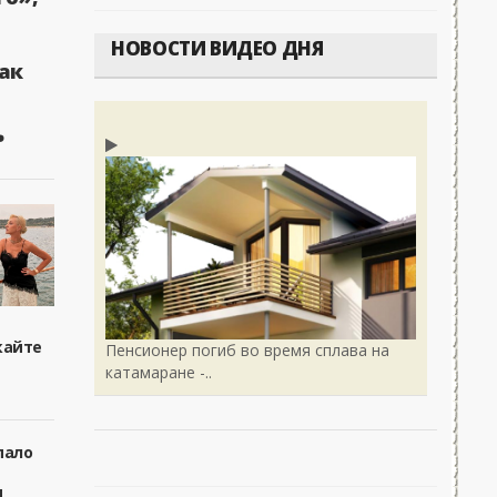
АЭС и конфликте на Украине. Путин ответил на...
0
Военные
НОВОСТИ ВИДЕО ДНЯ
ак
ь
кайте
Пенсионер погиб во время сплава на
катамаране -..
пало
я