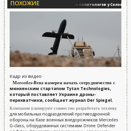
ПОХОЖИЕ
Вечерние баталии политологов у Соловьёва 25.0
оенные действия
Кадр из видео
Mercedes-Benz намерен начать сотрудничество с
мюнхенским стартапом Tytan Technologies,
который поставляет Украине дроны-
перехватчики, сообщает журнал Der Spiegel.
Компании планируют совместно разработать технику
для мобильных подразделений противодронной
обороны на базе военных внедорожников Mercedes
G‑class, оборудованных системами Drone Defender