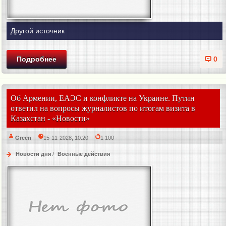
Другой источник
Подробнее
0
Об Армении, ЕАЭС и конфликте на Украине. Путин
ответил на вопросы журналистов по итогам визита в
Казахстан - «Новости»
Green
15-11-2028, 10:20
1 100
Новости дня
/
Военные действия