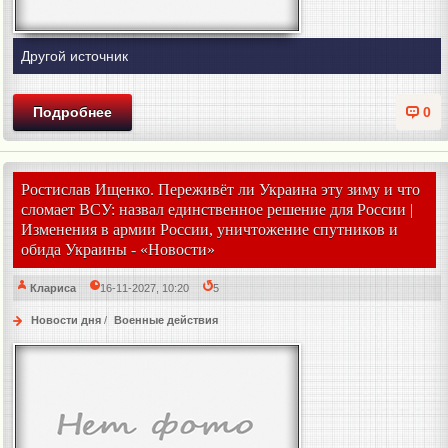
Другой источник
Подробнее
0
Ростислав Ищенко. Переживёт ли Украина эту зиму и что
сломает ВСУ: назвал единственное решение для России |
Изменения в армии России, уничтожение спутников и
обида Украины - «Новости»
Клариса
16-11-2027, 10:20
5
Новости дня
/
Военные действия