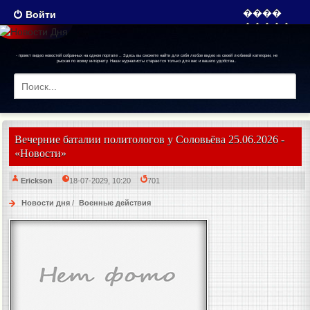
Войти
- проект видео новостей собранных на одном портале .. Здесь вы сможете найти для себя любое видео из своей любимой категории, не
рыская по всему интернету. Наши журналисты стараются только для вас и вашего удобства..
Вечерние баталии политологов у Соловьёва 25.06.2026 -
«Новости»
Erickson
18-07-2029, 10:20
701
Новости дня
/
Военные действия