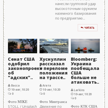
нанесли групповой удар
высокоточным оружием
наземного базирования
по предприятию...
ЧИТАТЬ
Сенат США
Хуснуллин
Bloomberg:
одобрил
рассказал
Украина
законопроект
о переломе
пообещала
об
положения
США
"адских"..
на трассе..
больше не
атаковать..
Васса
Агата
10-авг, 10:20
10-авг, 10:20
Larkins
0
0
10-авг, 10:20
0
Фото MIKE
Фото Минтранса
Фото КТК США
STOLL / Unsplash
Движение по