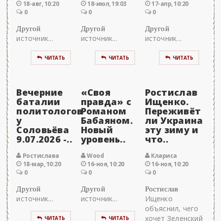
18-авг, 10:20
18-июл, 19:03
17-апр, 10:20
0
0
0
Другой
Другой
Другой
источник...
источник...
источник...
ЧИТАТЬ
ЧИТАТЬ
ЧИТАТЬ
Вечерние
«Своя
Ростислав
баталии
правда» с
Ищенко.
политологов
Романом
Переживёт
у
Бабаяном.
ли Украина
Соловьёва
Новый
эту зиму и
9.07.2026 -..
уровень..
что..
Ростислава
Wood
Клариса
18-мар, 10:20
16-ноя, 10:20
16-ноя, 10:20
0
0
0
Другой
Другой
Ростислав
источник...
источник...
Ищенко
объяснил, чего
хочет Зеленский
ЧИТАТЬ
ЧИТАТЬ