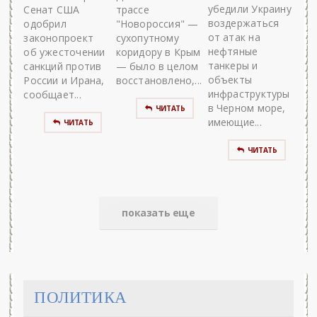
убедили Украину
Сенат США
трассе
воздержаться
одобрил
"Новороссия" —
от атак на
законопроект
сухопутному
нефтяные
об ужесточении
коридору в Крым
танкеры и
санкций против
— было в целом
объекты
России и Ирана,
восстановлено,...
инфраструктуры
сообщает...
в Черном море,
ЧИТАТЬ
имеющие...
ЧИТАТЬ
ЧИТАТЬ
показать еще
ПОЛИТИКА