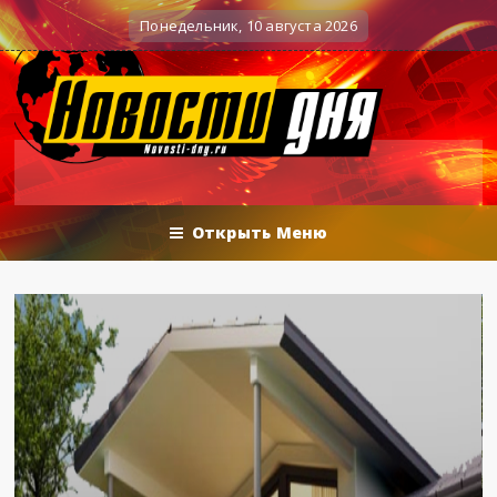
Вечерние баталии политологов у Соловьёва 25.06.20
ые действия
Понедельник, 10 августа 2026
Открыть Меню