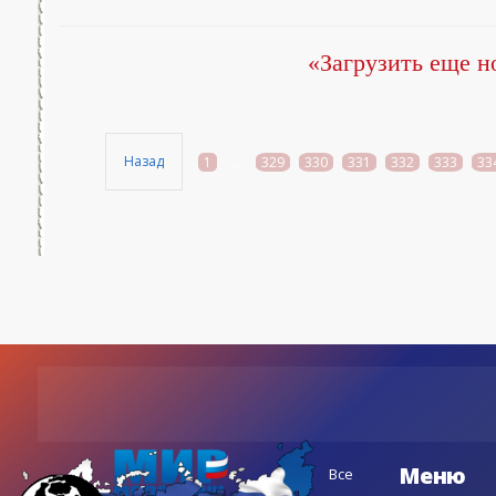
«Загрузить еще н
Назад
1
...
329
330
331
332
333
33
Меню
Все