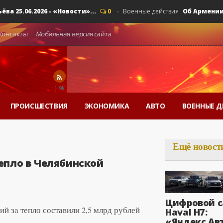
.06.2026 - «Новости»...
Об Армении, ЕАЭ
0
Военные действия
Контакты
Мобильная версия сайта
1.9k
ПРОИСШЕСТВИЯ
ЭКОНОМИКА
АВТО
ВОЕННЫЕ Д
Ещё новост
епло в Челябинской
Цифровой с
й за тепло составили 2,5 млрд рублей
Haval H7:
«Яндекс Ав