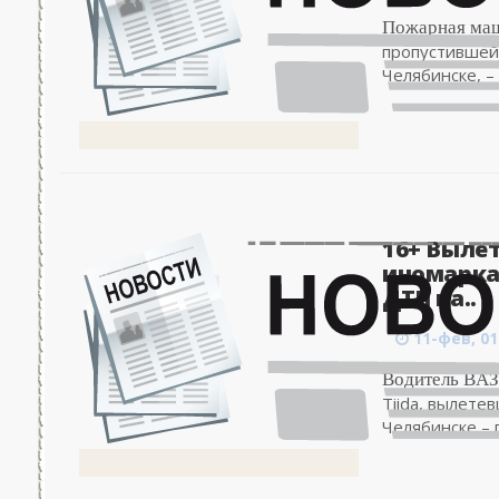
Пожарная маш
пропустившей
Челябинске, – 
16+ Выле
иномарка
ДТП на..
11-фев, 01
Водитель ВАЗа
Tiida, вылете
Челябинске – 