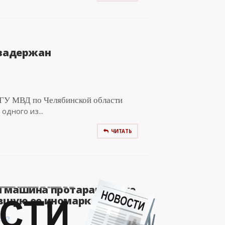
 задержан
 ГУ МВД по Челябинской области
дного из...
ЧИТАТЬ
 машина протаранила не
шую ее иномарку в..
:02