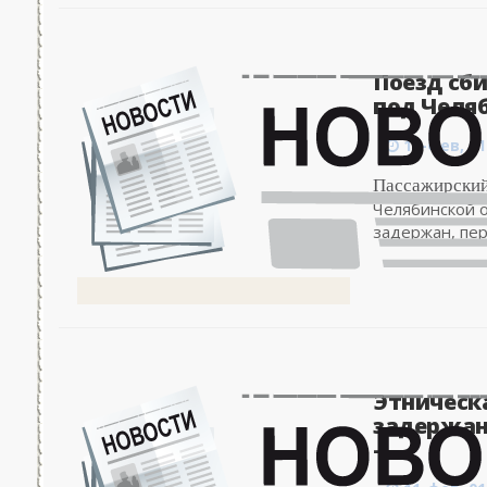
Поезд сби
под Челяб
11-фев, 01
Пассажирский
Челябинской о
задержан, пер
Этническ
задержан
-..