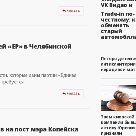
VK Видео и
ЧИТАТЬ
Trade-in по-
честному: к
обменять
старый
автомобил
ей «ЕР» в Челябинской
Пятеро детей 
антисанитарии
нерадивой мат
сти, которые даны партии «Единая
требуется...
ЧИТАТЬ
Заем кипрской
компании быв
активу Юревич
в на пост мэра Копейска
признали