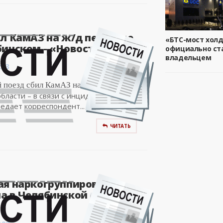
л КамАЗ на ж/д переезде
«БТС-мост хол
инском - «Новости..
официально ст
владельцем
:03
 поезд сбил КамАЗ на ж/д переезде в
бласти – в связи с инцидентом состав
едает корреспондент...
ЧИТАТЬ
ая наркогруппировка
а в Челябинской области