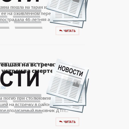
ина пошла на таран иномарки, не
 ее на оживленном перекрестке в
пострадала 46-летняя автоледи,...
ЧИТАТЬ
тевшая на встречку
 устроила смертельное
:00
 погиб при столкновении с Nissan
вшей на встречку в районе Шершней в
предполагаемый виновник ДТП...
ЧИТАТЬ