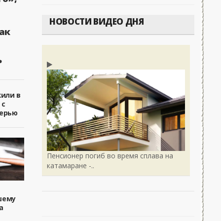
НОВОСТИ ВИДЕО ДНЯ
ак
ь
жили в
 с
ерью
Пенсионер погиб во время сплава на
катамаране -..
шему
а