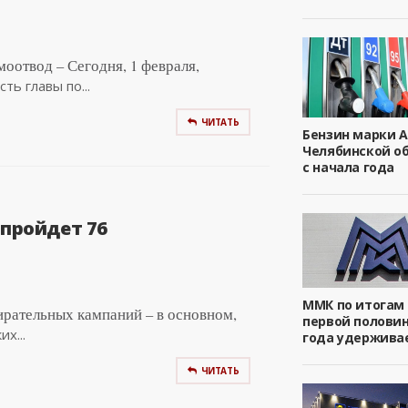
моотвод – Сегодня, 1 февраля,
ть главы по...
ЧИТАТЬ
Бензин марки А
Челябинской о
с начала года
 пройдет 76
ММК по итогам
бирательных кампаний – в основном,
первой половин
х...
года удержива
ЧИТАТЬ