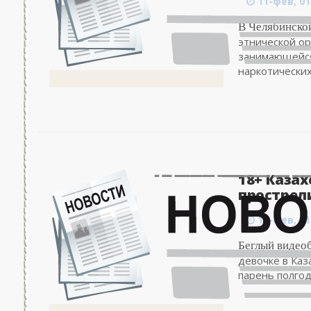
11-фев, 01
В Челябинско
этнической ор
занимающейся
наркотических.
18+ Казах
прострели
11-фев, 01
Беглый видеоб
девочке в Каз
парень полгода