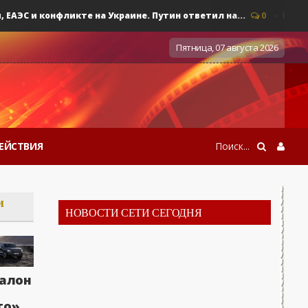
С и конфликте на Украине. Путин ответил на...
0
Военные д
Пятница, 07 августа 2026
ЕЙСТВИЯ
и
НОВОСТИ СЕТИ СЕГОДНЯ
алон
то»,