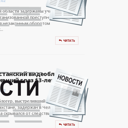
:02
й области задержаны участники
ганизованной преступной группы,
 незаконным оборотом
..
ЧИТАТЬ
станский видеоблогер,
вший глаз 13-летней..
:02
логер, выстреливший в глаз 13-летней
ахстане, задержан в Челябинске –
 скрывался от следствия,...
ЧИТАТЬ