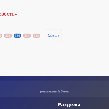
овости»
Дальше
4
335
336
337
338
рекламный блок
Разделы