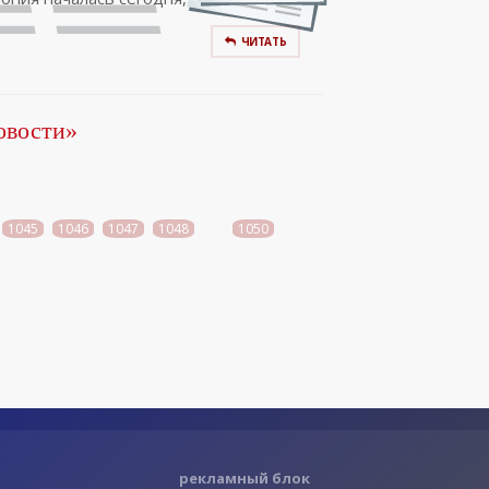
ЧИТАТЬ
овости»
1045
1046
1047
1048
...
1050
рекламный блок