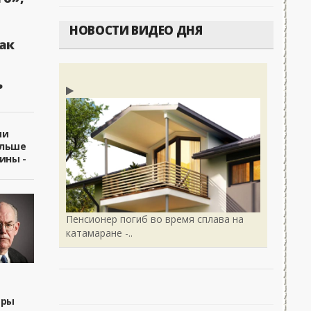
НОВОСТИ ВИДЕО ДНЯ
ак
ь
ии
ольше
ины -
Пенсионер погиб во время сплава на
катамаране -..
ары