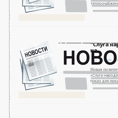
теплоснабжени
"Слуга на
на..
11-фев, 00
Новая политич
«Слуга народа
показ для пре