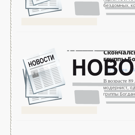
бездомных, ко
Скончалс
группы Бо
12-фев, 06
В возрасте 89
модернист, о
группы Богдан