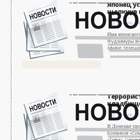
Японец у
щелкнув п
11-фев, 00
Имя японског
Фудзимуры вне
эфире телешоу
Террорис
кладбище
11-фев, 00
В Донецке пр
боевиков «Со
«Гиви». Церемо