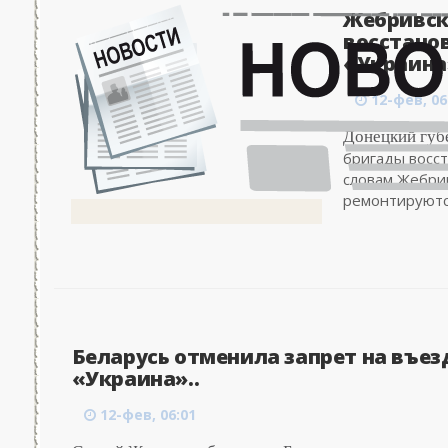
Жебривск
восстанов
«Украина»
12-фев, 06
Донецкий губ
бригады восст
словам Жебрив
ремонтируются
Беларусь отменила запрет на въез
«Украина»..
12-фев, 06:01