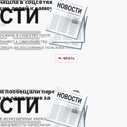
нашла в соцсетях
ие детей к самоубийству
:00
ужила в соцсетях группы, где детей
лоняют к самоубийству, и
список их постоянных пользователей....
ЧИТАТЬ
м пообещали пересчитать
за отопление за декабрь..
:02
ак возмущенные киевляне потребовали
раведливость начислений за