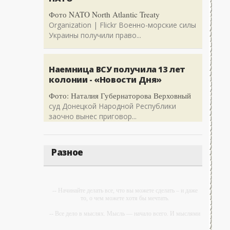
Фото NATO North Atlantic Treaty
Organization | Flickr Военно-морские силы
Украины получили право...
Наемница ВСУ получила 13 лет
колонии - «Новости Дня»
Фото: Наталия Губернаторова Верховный
суд Донецкой Народной Республики
заочно вынес приговор...
Разное
-- Начинайте делать все, что вы можете сделать – и даже
то, о чем можете хотя бы мечтать.
-- Все дело в мыслях. Мысль — начало всего. И мыслями
можно управлять. И поэтому главное дело
совершенствования: работать над мыслями.