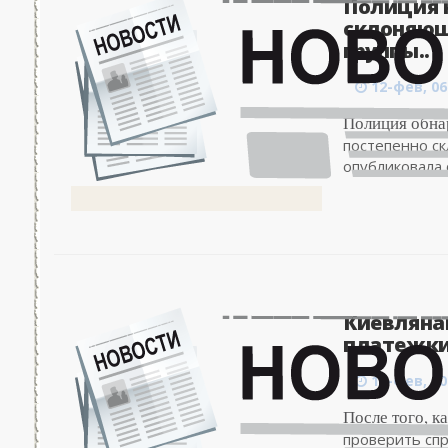
Полиция 
склоняющ
группы..
12-фев, 06
Полиция обнар
постепенно ск
опубликовала 
Киевляна
платежки 
11-фев, 00
После того, к
проверить сп