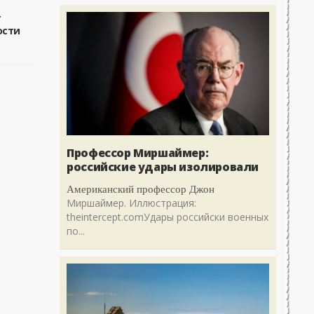
т
ости
Профессор Миршаймер:
российские удары изолировали
Американский профессор Джон
Миршаймер. Иллюстрация:
theintercept.comУдары российски военных
по...