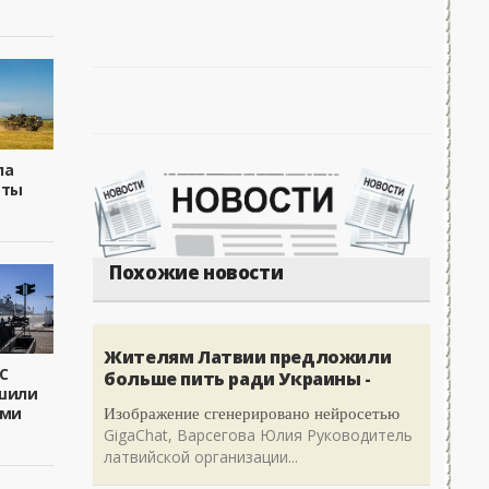
ла
еты
Похожие новости
Жителям Латвии предложили
С
больше пить ради Украины -
шили
Изображение сгенерировано нейросетью
ами
GigaChat, Варсегова Юлия Руководитель
латвийской организации...