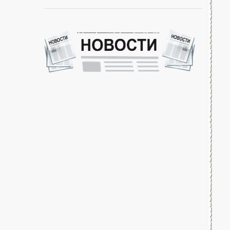
-- Идите уверенно по направлению к мечте. Живите той
жизнью, которую вы сами себе придумали.
-- Самое большое богатство — это ум. Самая большая
нищета — глупость. Из всех страхов самый пугающий —
самолюбование.
-- Лучшее, что можно сделать с хорошим советом, это
пропустить его мимо ушей. Он никогда не бывает полезен
никому, кроме того, кто его дал.
-- Люблю давать советы и очень не люблю, когда их дают
мне.