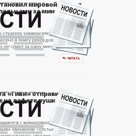
становил мировой рекорд,
альцами за минуту 296..
:02
о студента университета Сатоюки
сено в Книгу рекордов Гиннесса. В
 он сумел за одну минуту щелкнуть...
ЧИТАТЬ
та «Гиви» отправили на
 на лафете пушки (фото,..
:02
ощаются с командиром подразделения
мали» Михаилом Толстых по кличке
ния началась сегодня, 10...