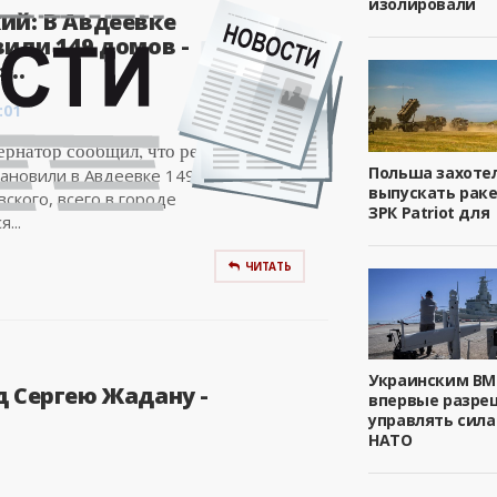
изолировали
ий: В Авдеевке
или 149 домов -
..
:01
ернатор сообщил, что ремонтные
Польша захоте
ановили в Авдеевке 149 домов. По
выпускать рак
ского, всего в городе
ЗРК Patriot для
...
ЧИТАТЬ
Украинским ВМ
д Сергею Жадану -
впервые разре
управлять сил
НАТО