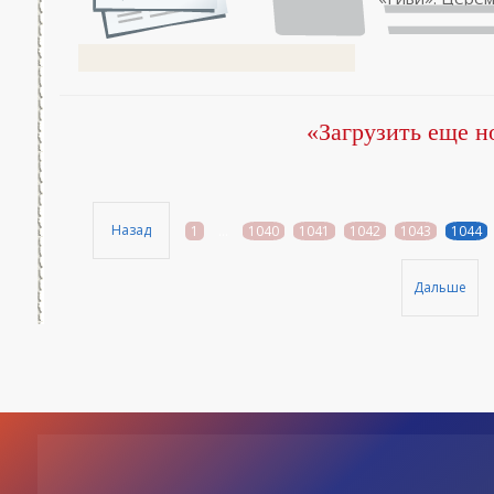
«Загрузить еще н
Назад
1
...
1040
1041
1042
1043
1044
Дальше