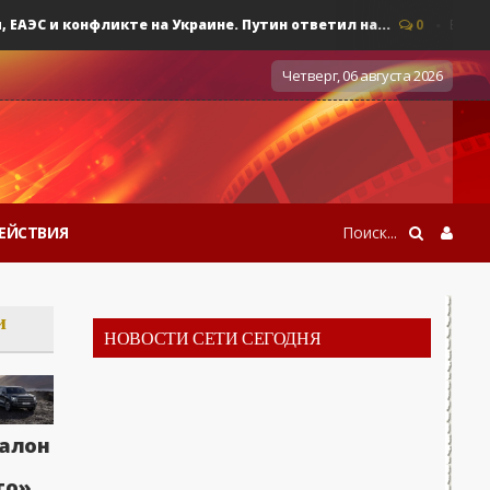
С и конфликте на Украине. Путин ответил на...
0
Военные д
Четверг, 06 августа 2026
ЕЙСТВИЯ
и
НОВОСТИ СЕТИ СЕГОДНЯ
алон
то»,