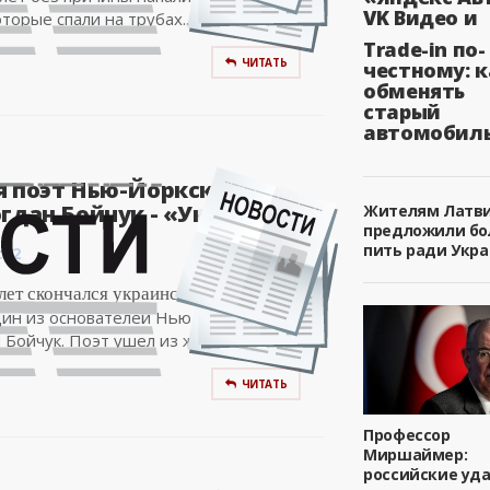
VK Видео и
торые спали на трубах...
Trade-in по-
ЧИТАТЬ
честному: к
обменять
старый
автомобил
я поэт Нью-Йоркской
гдан Бойчук - «Украина»..
Жителям Латв
предложили б
пить ради Укра
:02
 лет скончался украинский поэт-
дин из основателей Нью-Йоркской
 Бойчук. Поэт ушел из жизни 10...
ЧИТАТЬ
Профессор
Миршаймер:
российские уд