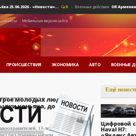
.06.2026 - «Новости»...
Об Армении, ЕАЭ
0
Военные действия
Контакты
Мобильная версия сайта
1.9k
ПРОИСШЕСТВИЯ
ЭКОНОМИКА
АВТО
ВОЕННЫЕ Д
Ещё новост
 трое молодых людей,
ылки коньяка, до смерти..
:02
Цифровой с
воохранителей, 13-летняя девушка и
Haval H7:
«Яндекс Ав
 лет без причины напали на двух