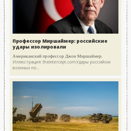
Профессор Миршаймер: российские
удары изолировали
Американский профессор Джон Миршаймер.
Иллюстрация: theintercept.comУдары российски
военных по...