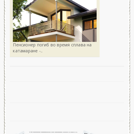
Пенсионер погиб во время сплава на
катамаране -..