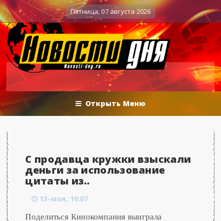
Вечерние баталии политологов у Соловьёва 2
Военные действия
Пятница, 07 августа 2026
Открыть Меню
С продавца кружки взыскали
деньги за использование
цитаты из..
13-мая, 10:07
Поделиться Кинокомпания выиграла