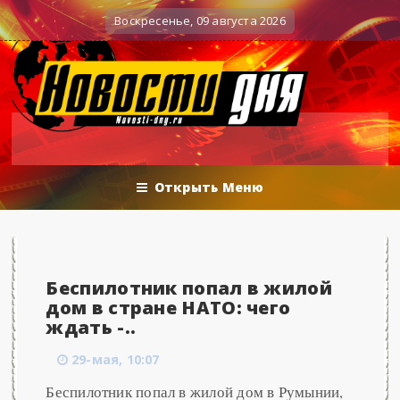
Вечерние баталии политологов у Соловьёва 25.0
оенные действия
Воскресенье, 09 августа 2026
Открыть Меню
Беспилотник попал в жилой
дом в стране НАТО: чего
ждать -..
29-мая, 10:07
Беспилотник попал в жилой дом в Румынии,