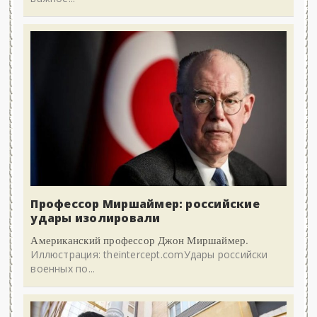
Профессор Миршаймер: российские
удары изолировали
Американский профессор Джон Миршаймер.
Иллюстрация: theintercept.comУдары российски
военных по...