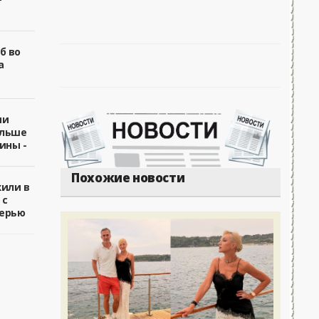
б во
а
ии
ольше
ины -
Похожие новости
жили в
 с
ерью