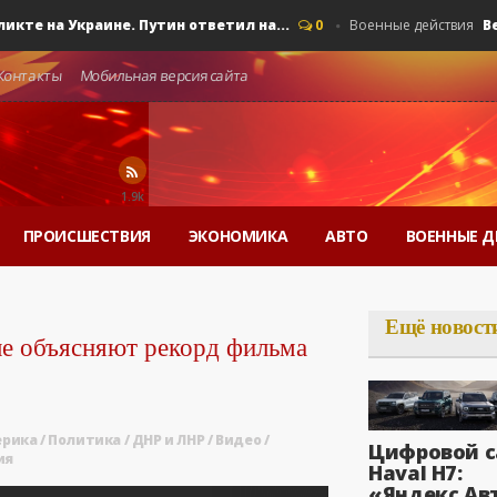
на Украине. Путин ответил на...
Вечерни
0
Военные действия
Контакты
Мобильная версия сайта
1.9k
ПРОИСШЕСТВИЯ
ЭКОНОМИКА
АВТО
ВОЕННЫЕ Д
Ещё новост
ые объясняют рекорд фильма
ерика
/
Политика
/
ДНР и ЛНР
/
Видео
/
Цифровой с
ия
Haval H7:
«Яндекс Ав