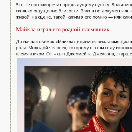
Это не противоречит предыдущему пункту. Большинс
сколько ощущение близости. Важна не документальна
живой, на сцене, такой, каким я его помню — или как
Майкла играл его родной племянник
До начала съёмок «Майкла» единицы знали имя Джаа
роли. Молодой человек, которому в этом году исполн
племянником. Он – сын Джермейна Джексона, старше