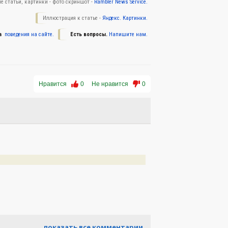
е статьи, картинки - фото скриншот -
Rambler News Service.
Иллюстрация к статье -
Яндекс. Картинки.
а
поведения на сайте.
Есть вопросы.
Напишите нам.
Нравится
0
Не нравится
0
показать все комментарии