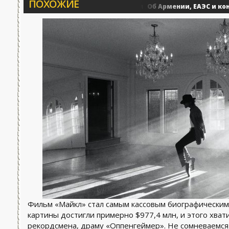
ПОХОЖИЕ
Новости»...
Об Армении, ЕАЭС и конфликт
0
Военные действия
Фильм «Майкл» стал самым кассовым биографическим
картины достигли примерно $977,4 млн, и этого хва
рекордсмена, драму «Оппенгеймер». Не сомневаемся, 