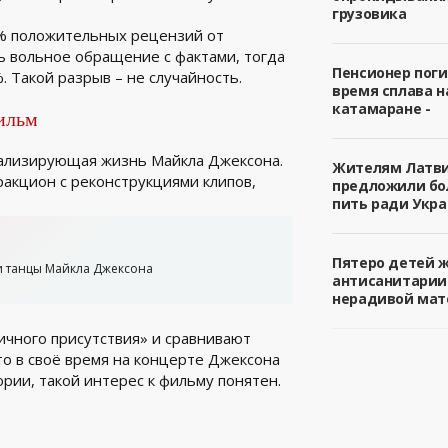
грузовика
9% положительных рецензий от
ь вольное обращение с фактами, тогда
Пенсионер поги
 Такой разрыв – не случайность.
время сплава н
катамаране -
ильм
нализирующая жизнь Майкла Джексона.
Жителям Латв
тракцион с реконструкциями клипов,
предложили б
пить ради Укра
Пятеро детей 
и танцы Майкла Джексона
антисанитарии
нерадивой мат
ичного присутствия» и сравнивают
то в своё время на концерте Джексона
рии, такой интерес к фильму понятен.