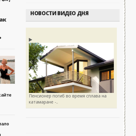
рние баталии политологов у Соловьёва 14.05.2026 - «Новости»...
НОВОСТИ ВИДЕО ДНЯ
ак
ь
кайте
Пенсионер погиб во время сплава на
катамаране -..
пало
я