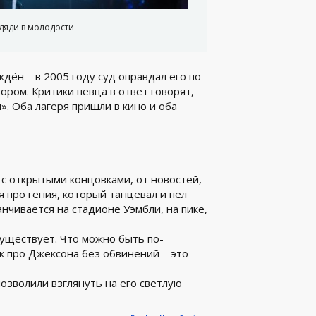
дяди в молодости
дён – в 2005 году суд оправдал его по
ром. Критики певца в ответ говорят,
». Оба лагеря пришли в кино и оба
 с открытыми концовками, от новостей,
я про гения, который танцевал и пел
анчивается на стадионе Уэмбли, на пике,
уществует. Что можно быть по-
к про Джексона без обвинений – это
позволили взглянуть на его светлую