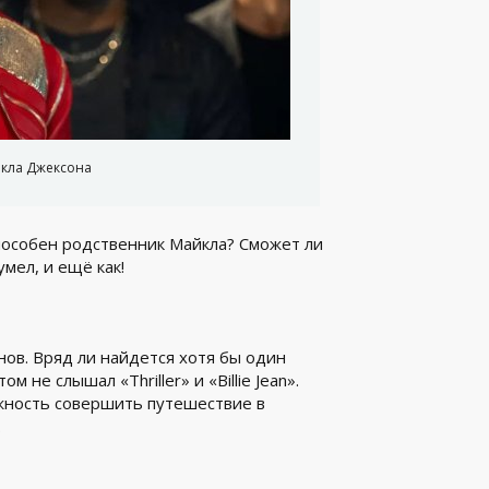
кла Джексона
способен родственник Майкла? Сможет ли
мел, и ещё как!
нов. Вряд ли найдется хотя бы один
м не слышал «Thriller» и «Billie Jean».
ожность совершить путешествие в
.