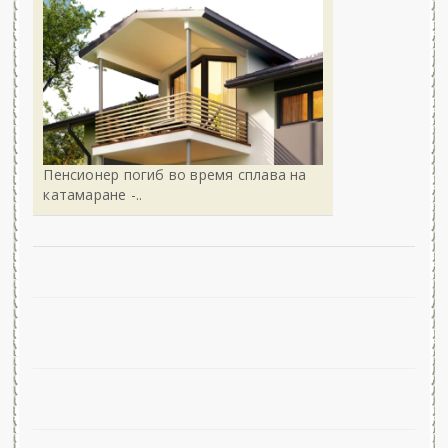
Пенсионер погиб во время сплава на
катамаране -..