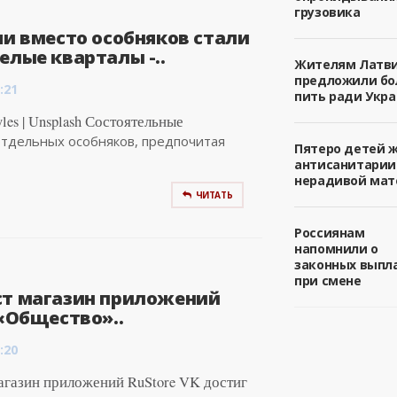
грузовика
чи вместо особняков стали
елые кварталы -..
Жителям Латв
предложили б
:21
пить ради Укра
les | Unsplash Состоятельные
тдельных особняков, предпочитая
Пятеро детей 
антисанитарии
нерадивой мат
ЧИТАТЬ
Россиянам
напомнили о
законных выпл
при смене
ст магазин приложений
 «Общество»..
:20
агазин приложений RuStore VK достиг