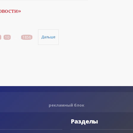
овости»
Дальше
10
...
1856
рекламный блок
Разделы