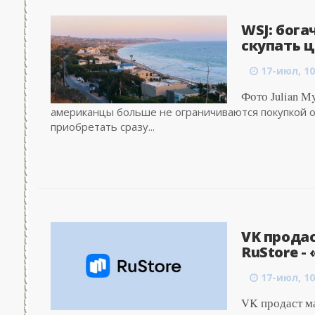
WSJ: бога
скупать ц
17-июл, 10
Фото Julian My
американцы больше не ограничиваются покупкой о
приобретать сразу...
VK прода
RuStore -
17-июл, 10
VK продаст м