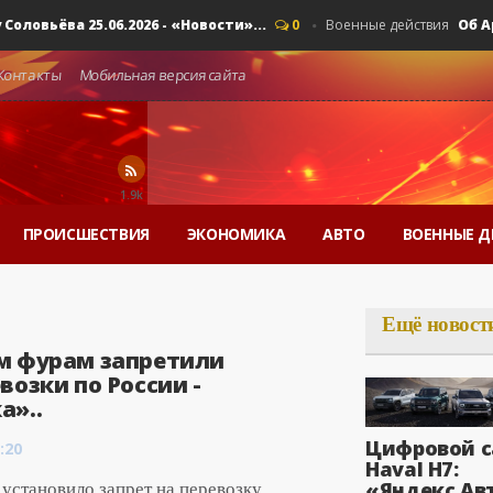
ьёва 25.06.2026 - «Новости»...
Об Армен
0
Военные действия
Контакты
Мобильная версия сайта
1.9k
ПРОИСШЕСТВИЯ
ЭКОНОМИКА
АВТО
ВОЕННЫЕ Д
Ещё новост
м фурам запретили
возки по России -
а»..
Цифровой с
:20
Haval H7:
«Яндекс Ав
и установило запрет на перевозку