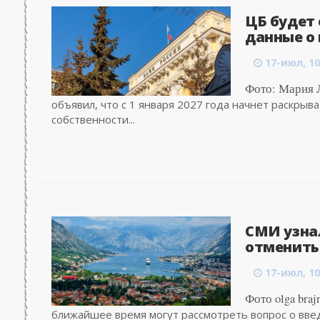
ЦБ будет
данные о 
17-июл, 10
Фото: Мария Л
объявил, что с 1 января 2027 года начнет раскрыв
собственности...
СМИ узна
отменить
17-июл, 10
Фото olga braj
ближайшее время могут рассмотреть вопрос о вве