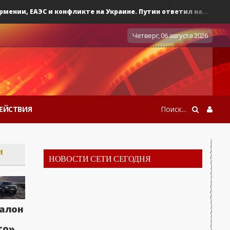
ии, ЕАЭС и конфликте на Украине. Путин ответил на...
0
Во
Четверг, 06 августа 2026
ЕЙСТВИЯ
и
НОВОСТИ СЕТИ СЕГОДНЯ
алон
то»,