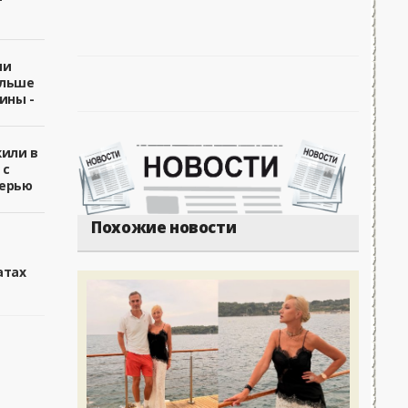
ии
ольше
ины -
жили в
 с
ерью
Похожие новости
атах