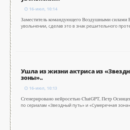
16-июл, 10:14
Заместитель командующего Воздушными силами В
увольнении, сделав это в знак решительного протес
Ушла из жизни актриса из «Звездн
зоны»..
16-июл, 10:13
Сгенерировано нейросетью ChatGPT, Петр Осинцев
по сериалам «Звездный путь» и «Сумеречная зона»,