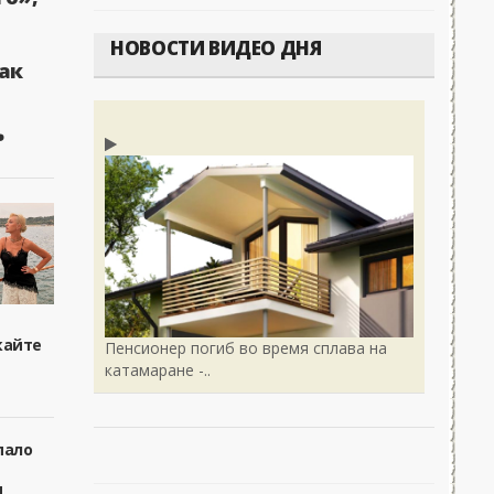
НОВОСТИ ВИДЕО ДНЯ
ак
ь
кайте
Пенсионер погиб во время сплава на
катамаране -..
пало
я