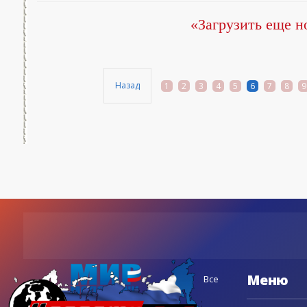
«Загрузить еще н
Назад
1
2
3
4
5
6
7
8
9
Меню
Все