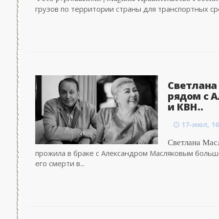
грузов по территории страны для транспортных сред
Светлана
рядом с 
и КВН..
17-июл, 16
Светлана Мас
прожила в браке с Александром Масляковым больше
его смерти в...