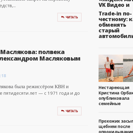
VK Видео и
ств,...
Trade-in по-
ЧИТАТЬ
честному: к
обменять
старый
автомобил
 Маслякова: полвека
Александром Масляковым
:18
лякова была режиссёром КВН и
Нестареющая
 пятидесяти лет — с 1971 года и до
Кристина Орба
опубликовала
семейные
ЧИТАТЬ
Прохожих засы
щебнем после
опрокидывани