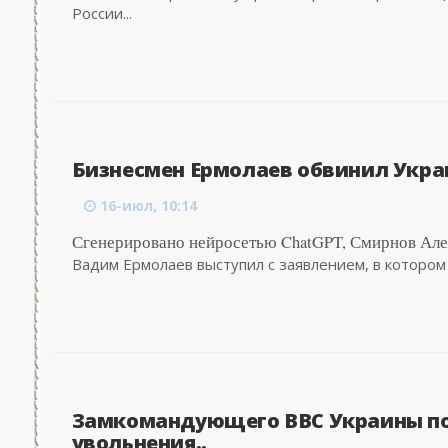
России...
Бизнесмен Ермолаев обвинил Украин
16-июл, 10:14
Сгенерировано нейросетью ChatGPT, Смирнов Ал
Вадим Ермолаев выступил с заявлением, в котором 
Замкомандующего ВВС Украины под
увольнения..