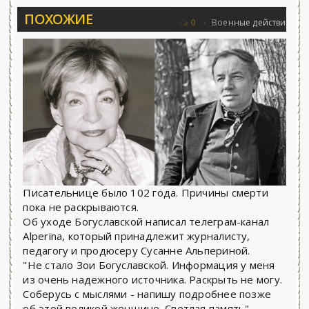
ПОХОЖИЕ
овьёва 25.06.2026 - «Новости»...
Об А
0
Военные действия
Писательнице было 102 года. Причины смерти
пока не раскрываются.
Об уходе Богуславской написал телеграм-канал
Alperina, который принадлежит журналисту,
педагогу и продюсеру Сусанне Альпериной.
"Не стало Зои Богуславской. Информация у меня
из очень надежного источника. Раскрыть не могу.
Соберусь с мыслями - напишу подробнее позже
об этой великой женщине. Светлая память", -