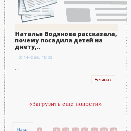
Наталья Водянова рассказала,
почему посадила детей на
диету,..
14-фев, 10:02
...
ЧИТАТЬ
«Загрузить еще новости»
Назад
1
...
18
19
20
21
22
23
24