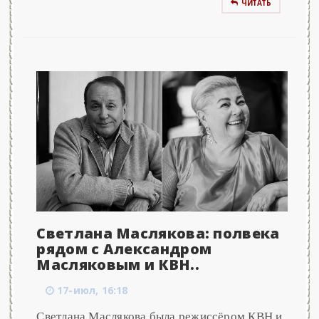
ЧИТАТЬ
Светлана Маслякова: полвека
рядом с Александром
Масляковым и КВН..
17-июл, 16:18
Светлана Маслякова была режиссёром КВН и