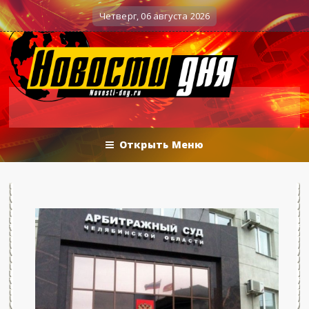
Вечерние баталии политологов у Соловьёва 25.06.
нные действия
Четверг, 06 августа 2026
Открыть Меню