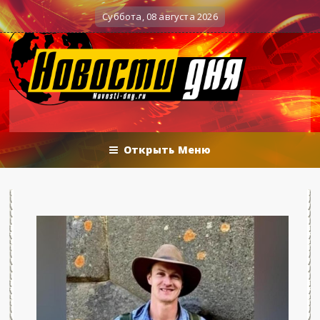
Вечерние баталии политологов у Соловьёва 25.0
оенные действия
Суббота, 08 августа 2026
Открыть Меню