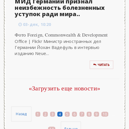
МИД Германии признал
неизбежность болезненных
уступок ради мира..
03-дек, 10:20
Фото Foreign, Commonwealth & Development
Office | Flickr Министр иностранных дел
Германии Йохан Вадефуль в интервью
изданию Neue...
ЧИТАТЬ
«Загрузить еще новости»
Назад
1
2
3
4
5
6
7
8
9
10
...
Дальше