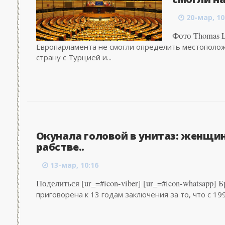
20-мар, 10
Фото Thomas L
Европарламента не смогли определить местополож
страну с Турцией и...
Окунала головой в унитаз: женщин
рабстве..
13-мар, 10:16
Поделиться [ur_=#icon-viber] [ur_=#icon-whatsapp] 
приговорена к 13 годам заключения за то, что с 1990