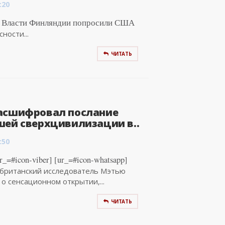
:20
ickr Власти Финляндии попросили США
ности...
ЧИТАТЬ
асшифровал послание
шей сверхцивилизации в..
:50
_=#icon-viber] [ur_=#icon-whatsapp]
британский исследователь Мэтью
 о сенсационном открытии,...
ЧИТАТЬ