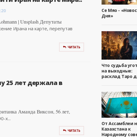
Се Мяо - «Ново
:20
Дня»
ohmann | Unsplash Депутаты
ение Ирана на карте, перепутав
ЧИТАТЬ
Что судьба уго
на выходные:
расклад Таро д
у 25 лет держала в
Британка Аманда Виксон, 56 лет,
-х...
От Ассамблеи 
Казахстана к
ЧИТАТЬ
Народному сове