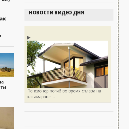
НОВОСТИ ВИДЕО ДНЯ
ак
ь
ла
еты
Пенсионер погиб во время сплава на
катамаране -..