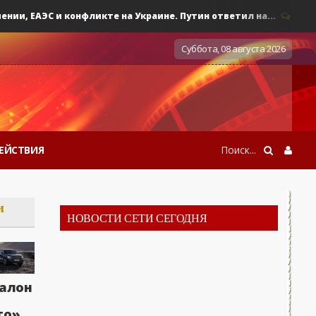
, ЕАЭС и конфликте на Украине. Путин ответил на...
0
Воен
Суббота, 08 августа 2026
ЕЙСТВИЯ
и
НОВОСТИ СЕТИ СЕГОДНЯ
алон
то»,