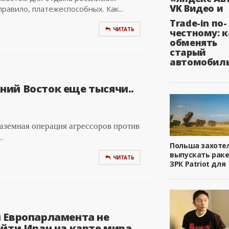
VK Видео и
правило, платежеспособных. Как...
Trade-in по-
ЧИТАТЬ
честному: к
обменять
старый
автомобил
ний Восток еще тысячи..
 Наземная операция агрессоров против
.
Польша захоте
выпускать рак
ЧИТАТЬ
ЗРК Patriot для
 Европарламента не
йти Иран на карте мира..