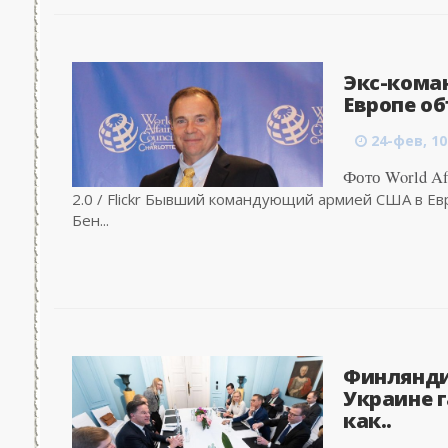
Экс-кома
Европе об
24-фев, 10
Фото World Aff
2.0 / Flickr Бывший командующий армией США в Ев
Бен...
Финлянди
Украине 
как..