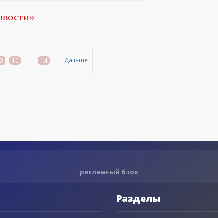
овости»
Дальше
9
10
...
14
рекламный блок
Разделы