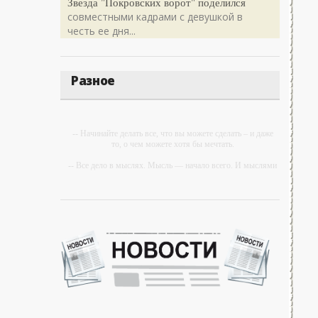
Звезда "Покровских ворот" поделился
совместными кадрами с девушкой в
честь ее дня...
Разное
-- Начинайте делать все, что вы можете сделать – и даже
то, о чем можете хотя бы мечтать.
-- Все дело в мыслях. Мысль — начало всего. И мыслями
можно управлять. И поэтому главное дело
совершенствования: работать над мыслями.
-- Идите уверенно по направлению к мечте. Живите той
жизнью, которую вы сами себе придумали.
-- Самое большое богатство — это ум. Самая большая
нищета — глупость. Из всех страхов самый пугающий —
самолюбование.
-- Лучшее, что можно сделать с хорошим советом, это
пропустить его мимо ушей. Он никогда не бывает полезен
никому, кроме того, кто его дал.