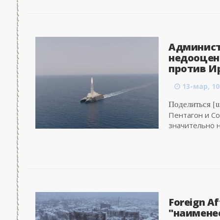
Админист
недооцен
против Ир
13-мар, 10
Поделиться [ur
Пентагон и С
значительно н
Foreign A
"наименее