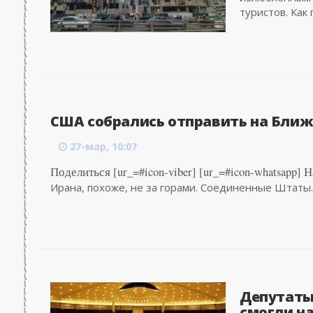
туристов. Как 
США собрались отправить на Ближ
27-мар, 10:07
Поделиться [ur_=#icon-viber] [ur_=#icon-whatsapp]
Ирана, похоже, не за горами. Соединенные Штаты..
Депутаты
смогли на