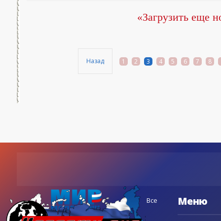
«Загрузить еще н
Назад
1
2
3
4
5
6
7
8
Меню
Все