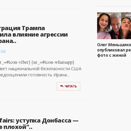
рация Трампа
ила влияние агрессии
ана..
Олег Меньшик
опубликовал р
:06
фото с женой
_=#icon-viber] [ur_=#icon-whatsapp]
овет национальной безопасности США
едооценили готовность Ирана...
ЧИТАТЬ
ffairs: уступка Донбасса —
 плохой"..