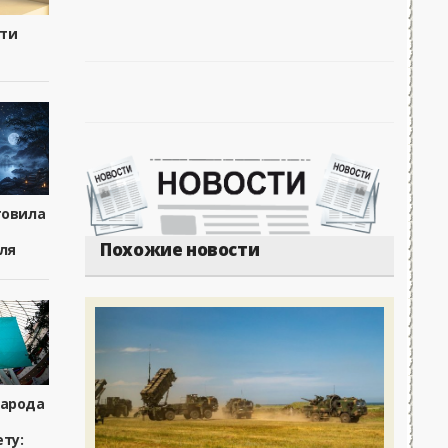
сти
товила
Похожие новости
ля
народа
ту: