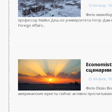
04-мар, 10
Фото минобо
профессор Майкл Деш из университета Нотр-Дам в
Foreign Affairs...
Economist
сценарии 
24-фев, 10
Фото Denis Bro
американские юристы сейчас активно просчитывают