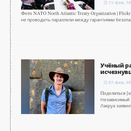
11-фев, 10
Фото NATO North Atlantic Treaty Organization | Fl
не проводить параллели между гарантиями безопас
Учёный р
исчезнув
07-фев, 09
Поделиться [ur
Независимый 
Лакруа заявил