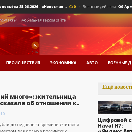
ва 25.06.2026 - «Новости»...
Об Армении
0
Военные действия
Контакты
Мобильная версия сайта
1.9k
ПРОИСШЕСТВИЯ
ЭКОНОМИКА
АВТО
ВОЕННЫЕ Д
Ещё новост
ий много»: жительница
сказала об отношении к..
:10
Цифровой с
убаи до недавнего времени считался
Haval H7:
«Яндекс Ав
местом для отдыха российских