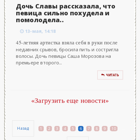
Дочь Славы рассказала, что
певица сильно похудела и
помолодела..
13-мая, 14:18
45-летняя артистка взяла себя в руки после
недавних срывов, бросила пить и состригла
волосы. Дочь певицы Саша Морозова на
премьере второго...
ЧИТАТЬ
«Загрузить еще новости»
Назад
1
2
3
4
5
6
7
8
9
10
...