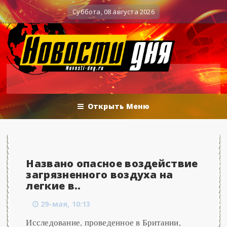
Вечерние баталии политологов у Соловьёва 25.0
оенные действия
Суббота, 08 августа 2026
Открыть Меню
Названо опасное воздействие
загрязненного воздуха на
легкие в..
29-мая, 10:13
Исследование, проведенное в Британии,