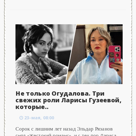
Не только Огудалова. Три
свежих роли Ларисы Гузеевой,
которые..
23-мая, 08:00
Сорок с лишним лет назад Эльдар Рязанов
снял «Жестокий романс», и с тех пор Лариса