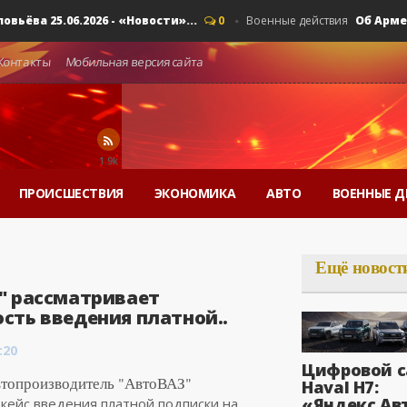
 25.06.2026 - «Новости»...
Об Армении, 
0
Военные действия
Контакты
Мобильная версия сайта
1.9k
ПРОИСШЕСТВИЯ
ЭКОНОМИКА
АВТО
ВОЕННЫЕ Д
Ещё новост
" рассматривает
сть введения платной..
:20
Цифровой с
втопроизводитель "АвтоВАЗ"
Haval H7:
«Яндекс Ав
кейс введения платной подписки на