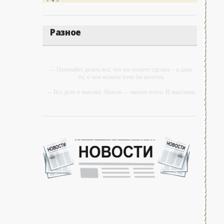
Разное
-- Начинайте делать все, что вы можете сделать – и даже
то, о чем можете хотя бы мечтать.
-- Все дело в мыслях. Мысль — начало всего. И мыслями
можно управлять. И поэтому главное дело
совершенствования: работать над мыслями.
-- Идите уверенно по направлению к мечте. Живите той
жизнью, которую вы сами себе придумали.
-- Самое большое богатство — это ум. Самая большая
нищета — глупость. Из всех страхов самый пугающий —
самолюбование.
-- Лучшее, что можно сделать с хорошим советом, это
пропустить его мимо ушей. Он никогда не бывает полезен
никому, кроме того, кто его дал.
-- Люблю давать советы и очень не люблю, когда их дают
мне.