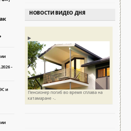
НОВОСТИ ВИДЕО ДНЯ
ак
ь
лии
2026 -
ЭС и
Пенсионер погиб во время сплава на
катамаране -..
лии