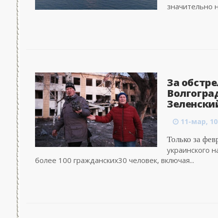
значительно н
За обстре
Волгогра
Зеленский
11-мар, 10
Только за фев
украинского н
более 100 гражданских30 человек, включая...