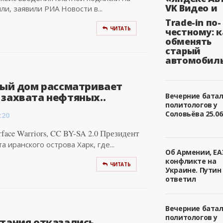
VK Видео и
ли, заявили РИА Новости в...
Trade-in по-
ЧИТАТЬ
честному: к
обменять
старый
автомобил
елый дом рассматривает
 захвата нефтяных..
Вечерние бата
политологов у
Соловьёва 25.06.
:20
rface Warriors, CC BY-SA 2.0 Президент
иранского острова Харк, где...
Об Армении, ЕА
конфликте на
ЧИТАТЬ
Украине. Путин
ответил
Вечерние бата
политологов у
итания отказались