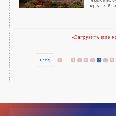
тяжелое поло
передает Bloo
«Загрузить еще н
Назад
1
...
3
4
5
6
7
8
9