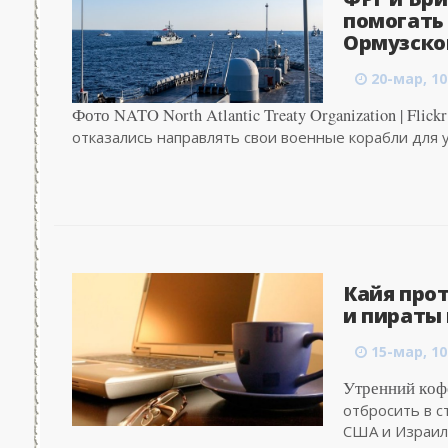
помогать
Ормузског
20-мар, 10
Фото NATO North Atlantic Treaty Organization | Fli
отказались направлять свои военные корабли для уч
Кайя прот
и пираты
15-мар, 10
Утренний коф
отбросить в с
США и Израиля