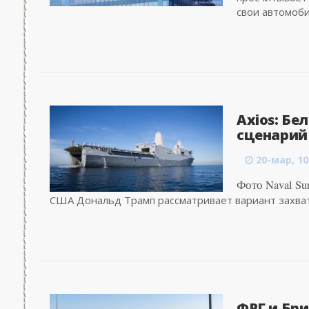
свои автомоби
Axios: Б
сценарий
20-мар, 10
Фото Naval Su
США Дональд Трамп рассматривает вариант захвата 
ФРГ и Бр