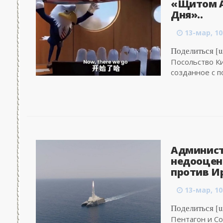
«Щитом А
Дня»..
13-мар, 10
Поделиться [ur
Посольство К
созданное с п
Админист
недооцен
против Ир
13-мар, 10
Поделиться [ur
Пентагон и С