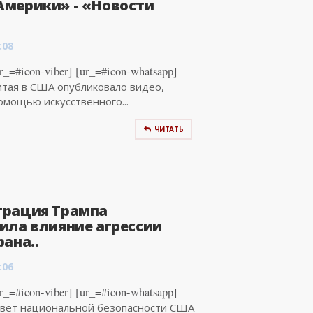
мерики» - «Новости
:08
_=#icon-viber] [ur_=#icon-whatsapp]
итая в США опубликовало видео,
омощью искусственного...
ЧИТАТЬ
рация Трампа
ила влияние агрессии
ана..
:06
_=#icon-viber] [ur_=#icon-whatsapp]
овет национальной безопасности США