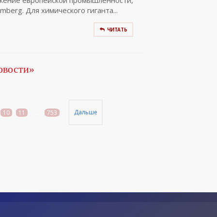
жение европейской промышленности,
mberg. Для химического гиганта...
ЧИТАТЬ
овости»
Дальше
10
11
...
753