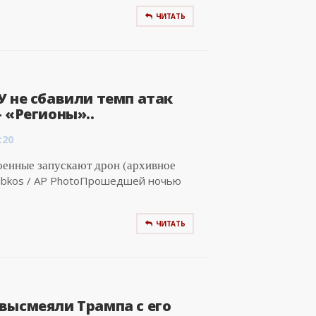
ЧИТАТЬ
 не сбавили темп атак
 «Регионы»..
:20
оенные запускают дрон (архивное
Libkos / AP PhotoПрошедшей ночью
ЧИТАТЬ
высмеяли Трампа с его