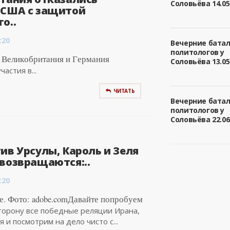
Соловьёва 14.05.
 США с защитой
о..
:20
Вечерние бата
политологов у
ckr Великобритания и Германия
Соловьёва 13.05.
астия в...
ЧИТАТЬ
Вечерние бата
политологов у
Соловьёва 22.06.
ив Урсулы, Кароль и Зеля
 возвращаются:..
:20
е. Фото: adobe.comДавайте попробуем
торону все победные реляции Ирана,
 и посмотрим на дело чисто с...