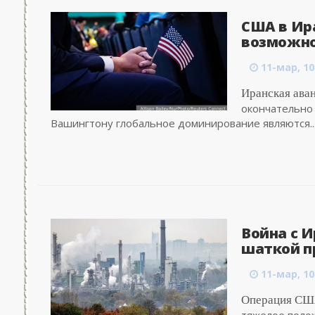
США в Ир
возможног
11-мар, 10
Иранская аван
окончательно 
Вашингтону глобальное доминирование являются..
Война с 
шаткой п
11-мар, 10
Операция США