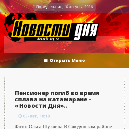
Вечерние баталии политологов у Соловьёва 25.06
енные действия
Понедельник, 10 августа 2026
Открыть Меню
Пенсионер погиб во время
сплава на катамаране -
«Новости Дня»..
03-авг, 10:10
Фото: Ольга Шуклина В Слюдянском районе