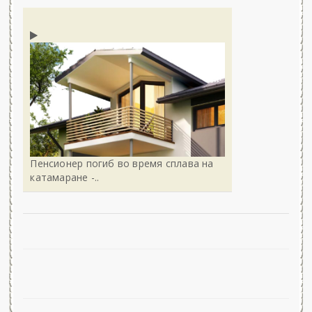
Пенсионер погиб во время сплава на
катамаране -..