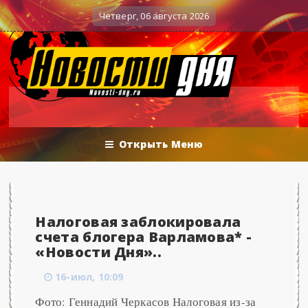
Вечерние баталии политологов у Соловьёва 25.06.
енные действия
Четверг, 06 августа 2026
Открыть Меню
Налоговая заблокировала
счета блогера Варламова* -
«Новости Дня»..
16-июл, 10:09
Фото: Геннадий Черкасов Налоговая из-за