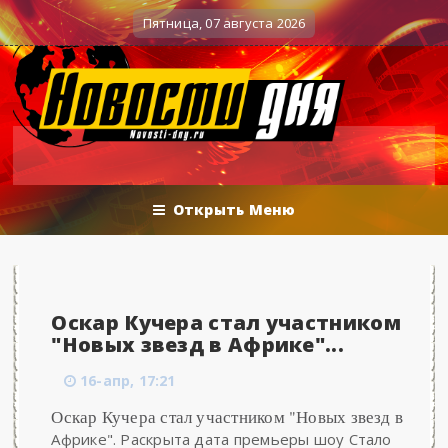
Вечерние баталии политологов у Соловьёва 2
Военные действия
Пятница, 07 августа 2026
Открыть Меню
Оскар Кучера стал участником
"Новых звезд в Африке"...
16-апр, 17:21
Оскар Кучера стал участником "Новых звезд в
Африке". Раскрыта дата премьеры шоу Стало