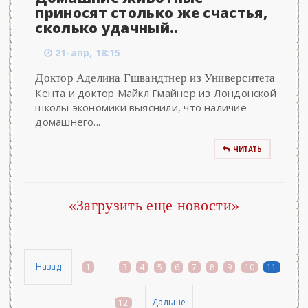
приносят столько же счастья,
сколько удачный..
21-апр, 18:15
Доктор Аделина Гшвандтнер из Университета
Кента и доктор Майкл Гмайнер из Лондонской
школы экономики выяснили, что наличие
домашнего...
ЧИТАТЬ
«Загрузить еще новости»
Назад
1
...
3
4
5
6
7
8
9
10
11
Дальше
12