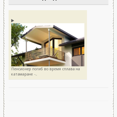
Пенсионер погиб во время сплава на
катамаране -..