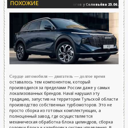
ПОХОЖИЕ
Вечерние баталии политологов у Соловьёва 25.06.2026 - «Н
твия
Сердце автомобиля — двигатель — долгое время
оставалось тем компонентом, который
производился за пределами России даже у самых
локализованных брендов. Haval нарушил эту
традицию, запустив на территории Тульской области
производство собственных турбомоторов. Это не
просто сборка из готовых комплектующих, а
полноценный завод, где осуществляется
механическая обработка блока цилиндров, сборка
головки блока и калибровка систем управления. В