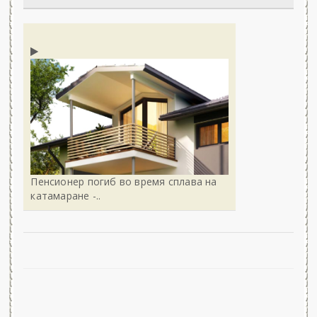
Пенсионер погиб во время сплава на
катамаране -..