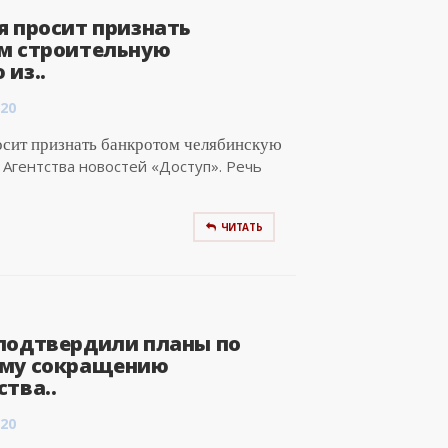
я просит признать
м строительную
из..
:20
осит признать банкротом челябинскую
Агентства новостей «Доступ». Речь
ЧИТАТЬ
подтвердили планы по
му сокращению
тва..
:20