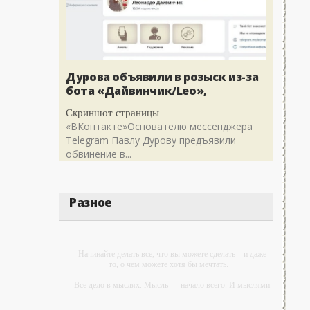
Дурова объявили в розыск из-за
бота «Дайвинчик/Leo»,
Скриншот страницы
«ВКонтакте»Основателю мессенджера
Telegram Павлу Дурову предъявили
обвинение в...
Разное
-- Начинайте делать все, что вы можете сделать – и даже
то, о чем можете хотя бы мечтать.
-- Все дело в мыслях. Мысль — начало всего. И мыслями
можно управлять. И поэтому главное дело
совершенствования: работать над мыслями.