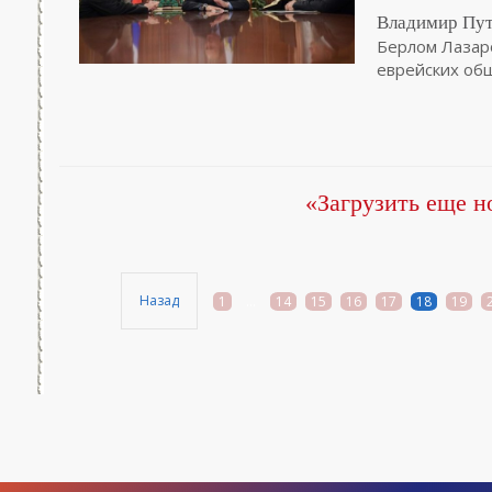
Владимир Пут
Берлом Лазар
еврейских общ
«Загрузить еще н
Назад
1
...
14
15
16
17
18
19