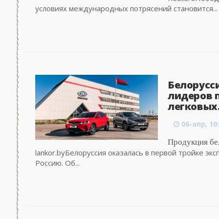
условиях международных потрясений становится...
Белорусс
лидеров 
легковых.
06-апр, 10
Продукция бел
lankor.byБелоруссия оказалась в первой тройке эк
Россию. Об...