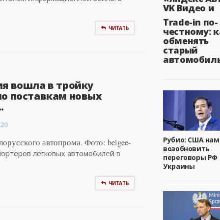
VK Видео и
Trade-in по-
ЧИТАТЬ
честному: к
обменять
старый
автомобил
ия вошла в тройку
по поставкам новых
.
:20
Рубио: США на
орусского автопрома. Фото: belgee-
возобновить
спортеров легковых автомобилей в
переговоры РФ 
Украины
ЧИТАТЬ