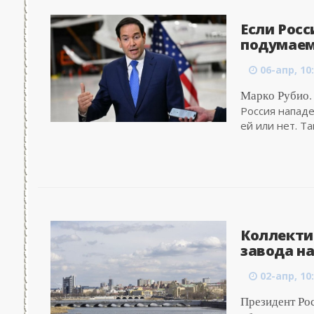
Если Росс
подумаем,
06-апр, 10
Марко Рубио. 
Россия нападе
ей или нет. Та
Коллекти
завода н
02-апр, 10
Президент Ро