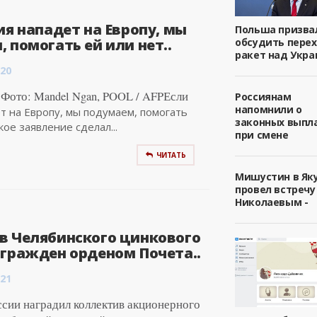
ия нападет на Европу, мы
Польша призва
 помогать ей или нет..
обсудить пере
ракет над Укра
:20
Фото: Mandel Ngan, POOL / AFPЕсли
Россиянам
напомнили о
т на Европу, мы подумаем, помогать
законных выпл
кое заявление сделал...
при смене
ЧИТАТЬ
Мишустин в Як
провел встречу
Николаевым -
в Челябинского цинкового
агражден орденом Почета..
:21
ссии наградил коллектив акционерного