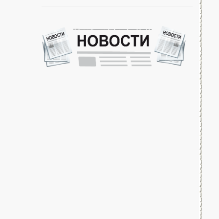
-- Идите уверенно по направлению к мечте. Живите той
жизнью, которую вы сами себе придумали.
-- Самое большое богатство — это ум. Самая большая
нищета — глупость. Из всех страхов самый пугающий —
самолюбование.
-- Лучшее, что можно сделать с хорошим советом, это
пропустить его мимо ушей. Он никогда не бывает полезен
никому, кроме того, кто его дал.
-- Люблю давать советы и очень не люблю, когда их дают
мне.