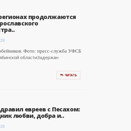
 регионах продолжаются
ярославского
тра..
:20
обейников. Фото: пресс-служба УФСБ
лябинской областиЗадержан
ЧИТАТЬ
дравил евреев с Песахом:
ник любви, добра и..
:20