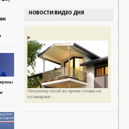
НОВОСТИ ВИДЕО ДНЯ
ак
ь
мерены
Пенсионер погиб во время сплава на
и
катамаране -..