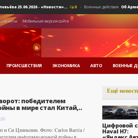
 25.06.2026 - «Новости»...
Об Армении, 
0
Военные действия
Контакты
Мобильная версия сайта
1.9k
ПРОИСШЕСТВИЯ
ЭКОНОМИКА
АВТО
ВОЕННЫЕ Д
Ещё новост
ворот: победителем
ны в мире стал Китай,..
:20
Цифровой с
 и Си Цзиньпин. Фото: Carlos Barria /
Haval H7:
«Яндекс Ав
ителем информационной войны в