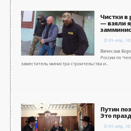
Чистки в
— взяли 
замминис
01-апр, 10
Вячеслав Кор
России по Че
заместитель министра строительства и...
Путин поз
Это празд
01-апр, 10