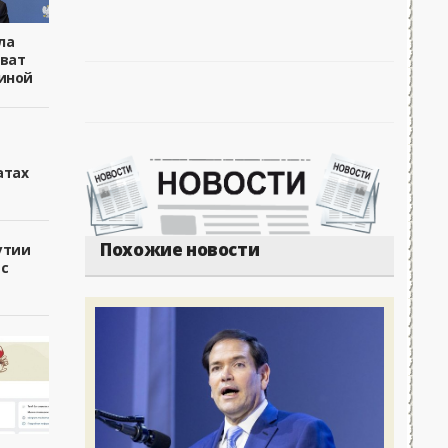
ла
хват
иной
атах
Похожие новости
утии
 с