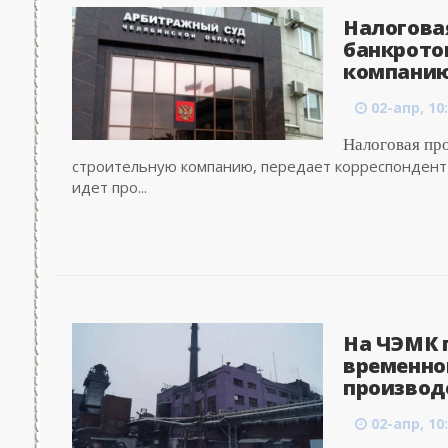
Налогова
банкрото
компанию 
02-апр, 10
Налоговая пр
строительную компанию, передает корреспондент 
идет про...
На ЧЭМК 
временно
производс
02-апр, 10