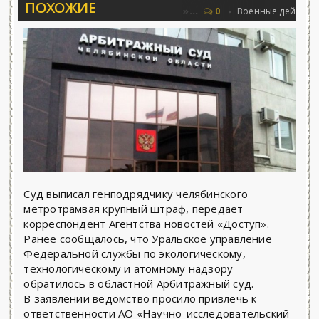
ПОХОЖИЕ
Соловьёва 25.06.2026 - «Новости»...
Об
0
Военные действия
Суд выписал генподрядчику челябинского
метротрамвая крупный штраф, передает
корреспондент Агентства новостей «Доступ».
Ранее сообщалось, что Уральское управление
Федеральной службы по экологическому,
технологическому и атомному надзору
обратилось в областной Арбитражный суд.
В заявлении ведомство просило привлечь к
ответственности АО «Научно-исследовательский