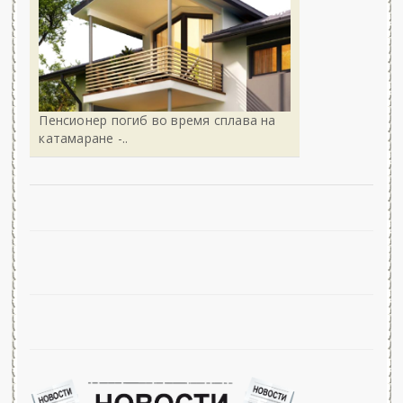
Пенсионер погиб во время сплава на
катамаране -..