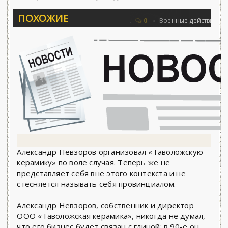
ПОХОЖИЕ
овьёва 25.06.2026 - «Новости»...
Об Ар
0
Военные действия
Александр Невзоров организовал «Таволожскую
керамику» по воле случая. Теперь же не
представляет себя вне этого контекста и не
стесняется называть себя провинциалом.
Александр Невзоров, собственник и директор
ООО «Таволожская керамика», никогда не думал,
что его бизнес будет связан с глиной: в 90-е он