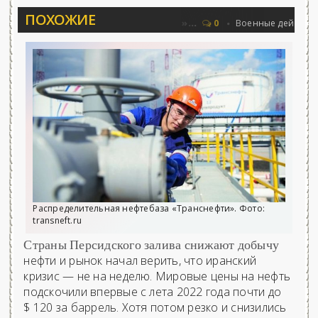
ПОХОЖИЕ
Соловьёва 25.06.2026 - «Новости»...
Об
0
Военные действия
Распределительная нефтебаза «Транснефти». Фото:
transneft.ru
Страны Персидского залива снижают добычу
нефти и рынок начал верить, что иранский
кризис — не на неделю. Мировые цены на нефть
подскочили впервые с лета 2022 года почти до
$ 120 за баррель. Хотя потом резко и снизились