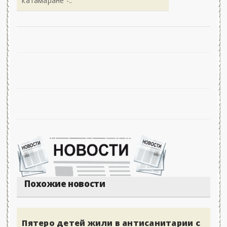
катамаране -..
Похожие новости
Пятеро детей жили в антисанитарии с