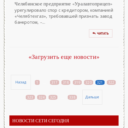
Челябинское предприятие «Уралавтоприцеп»
урегулировало спор с кредитором, компанией
«Челябтехгаз», требовавшей признать завод
банкротом, –...
ЧИТАТЬ
«Загрузить еще новости»
Назад
1
...
317
318
319
320
321
322
Дальше
323
324
325
...
338
НОВОСТИ СЕТИ СЕГОДНЯ