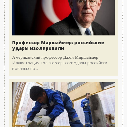
Профессор Миршаймер: российские
удары изолировали
Американский профессор Джон Миршаймер.
Иллюстрация: theintercept.comУдары российски
военных по...