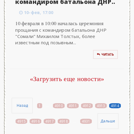
командиром батальона ДНР..
10-фев, 17:00
10 февраля в 10:00 началась церемония
прощания с командиром батальона ДНР
"Сомали" Михаилом Толстых, более
известным под позывным...
ЧИТАТЬ
«Загрузить еще новости»
Назад
1
...
4910
4911
4912
4913
4914
Дальше
4915
4916
4917
4918
...
4931