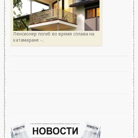
Пенсионер погиб во время сплава на
катамаране -..