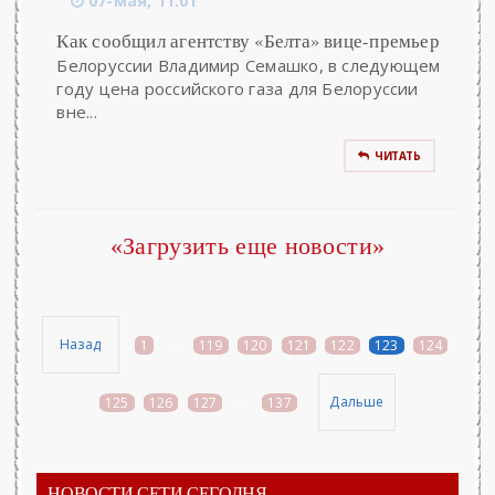
07-мая, 11:01
Как сообщил агентству «Белта» вице-премьер
Белоруссии Владимир Семашко, в следующем
году цена российского газа для Белоруссии
вне...
ЧИТАТЬ
«Загрузить еще новости»
Назад
1
...
119
120
121
122
123
124
Дальше
125
126
127
...
137
НОВОСТИ СЕТИ СЕГОДНЯ