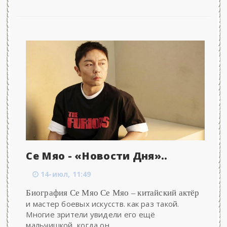
Се Мяо - «Новости Дня»..
14-июл, 11:49
Биография Се Мяо Се Мяо – китайский актёр
и мастер боевых искусств. как раз такой.
Многие зрители увидели его ещё
мальчишкой, когда он...