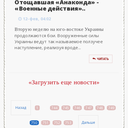
Отощавшая «Анаконда» -
«Военные действия»..
12-фев, 04:02
Вторую неделю на юго-востоке Украины
продолжаются бои. Вооруженные силы
Украины ведут так называемое ползучее
наступление, реализуя вроде...
ЧИТАТЬ
«Загрузить еще новости»
Назад
1
...
744
745
746
747
748
749
Дальше
750
751
752
753