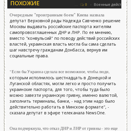
ПОХОЖИЕ
Соловьёва 25.06.2026 - «Новости»...
Об
0
Военные действия
Очередным "проигранным боем" Киева назвала
депутат Верховной рады Надежда Савченко решение
Москвы выдавать российские паспорта жителям
самопровозглашенных ДНР и ЛНР. По ее мнению,
вместо "конвульсий" по поводу действий российских
властей, украинская власть могла бы сама сделать
шаг навстречу гражданам Донбасса, вернув им
социальные права.
"Если бы Украина сделала все возможное, чтобы люди,
которым исполнилось шестнадцать в Донецкой и
Луганской областях, могли легко и просто получить
украинские паспорта, для того, чтобы туда было
можно завезти украинскую гривну, именно валютой,
заполнить терминалы, банки, - над этим надо было
действительно работать в Минском формате", -
сказала депутат в эфире телеканала NewsOne.
Она подчеркнула, что отказ ДНР и ЛНР от гривны - это еще