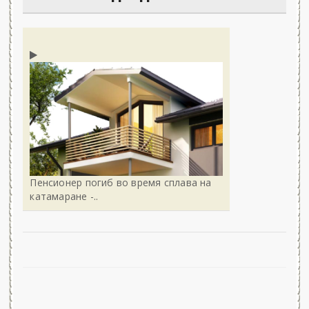
Пенсионер погиб во время сплава на
катамаране -..