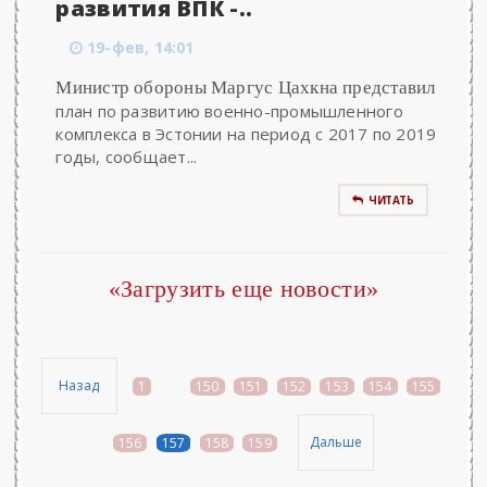
развития ВПК -..
19-фев, 14:01
Министр обороны Маргус Цахкна представил
план по развитию военно-промышленного
комплекса в Эстонии на период с 2017 по 2019
годы, сообщает...
ЧИТАТЬ
«Загрузить еще новости»
Назад
1
...
150
151
152
153
154
155
Дальше
156
157
158
159