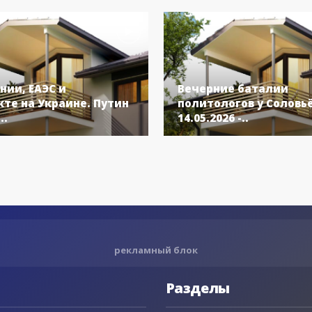
нии, ЕАЭС и
Вечерние баталии
те на Украине. Путин
политологов у Соловь
..
14.05.2026 -..
рекламный блок
Разделы