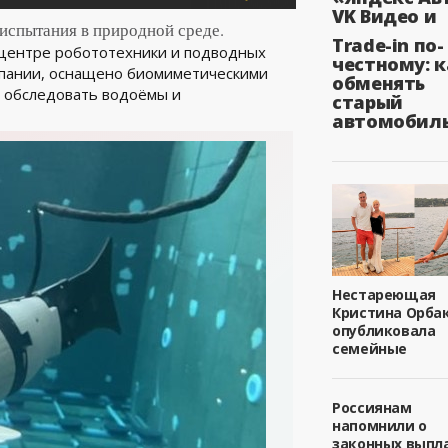
VK Видео и
испытания в природной среде.
Trade-in по-
 центре робототехники и подводных
честному: к
Испании, оснащено биомиметическими
обменять
о обследовать водоёмы и
старый
автомобил
Нестареющая
Кристина Орба
опубликовала
семейные
Россиянам
напомнили о
законных выпл