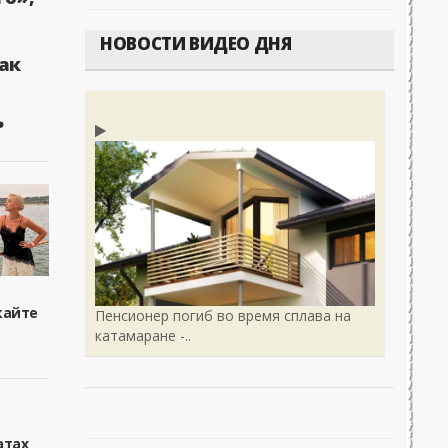
НОВОСТИ ВИДЕО ДНЯ
ак
ь
кайте
Пенсионер погиб во время сплава на
катамаране -..
атах