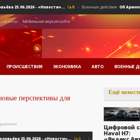
25.06.2026 - «Новости»...
Об Армении, Е
0
Военные действия
Контакты
Мобильная версия сайта
1.9k
ПРОИСШЕСТВИЯ
ЭКОНОМИКА
АВТО
ВОЕННЫЕ Д
Ещё новост
новые перспективы для
доровье
Цифровой с
Haval H7:
«Яндекс Ав
ва 25.06.2026 - «Новости»...
Об Армении
0
Военные действия