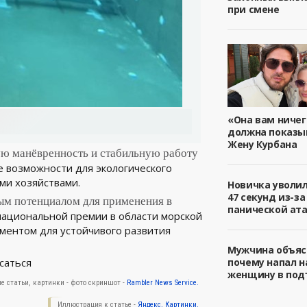
при смене
«Она вам ничег
должна показы
Жену Курбана
кую манёвренность и стабильную работу
е возможности для экологического
ми хозяйствами.
Новичка уволил
47 секунд из-за
ым потенциалом для применения в
панической ата
национальной премии в области морской
ментом для устойчивого развития
Мужчина объяс
саться
почему напал н
женщину в под
е статьи, картинки - фото скриншот -
Rambler News Service.
Иллюстрация к статье -
Яндекс. Картинки.