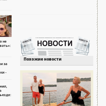
о не
вать»:
Похожие новости
и за
ки -
нил,
а
ъезде: