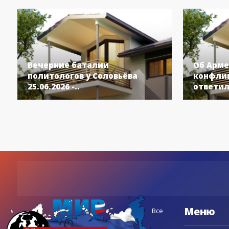
Вечерние баталии
Об Арме
политологов у Соловьёва
конфлик
25.06.2026 -..
ответил
Меню
Все